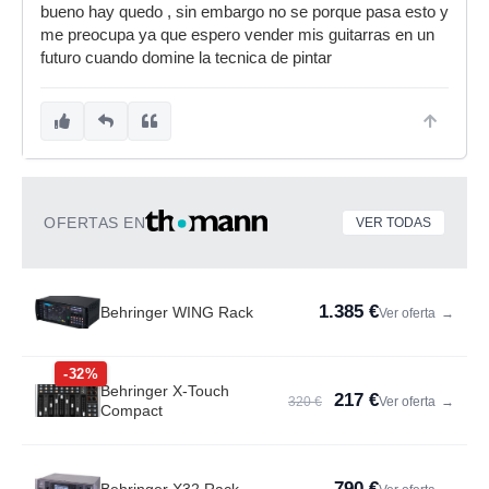
bueno hay quedo , sin embargo no se porque pasa esto y
me preocupa ya que espero vender mis guitarras en un
futuro cuando domine la tecnica de pintar
OFERTAS EN
VER TODAS
1.385 €
Behringer WING Rack
Ver oferta
→
-32%
Behringer X-Touch
217 €
320 €
Ver oferta
→
Compact
790 €