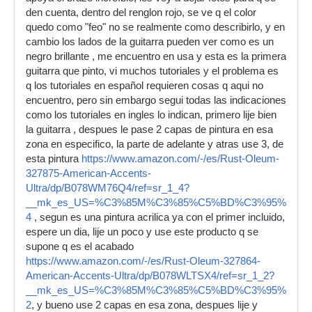
den cuenta, dentro del renglon rojo, se ve q el color
quedo como "feo" no se realmente como describirlo, y en
cambio los lados de la guitarra pueden ver como es un
negro brillante , me encuentro en usa y esta es la primera
guitarra que pinto, vi muchos tutoriales y el problema es
q los tutoriales en español requieren cosas q aqui no
encuentro, pero sin embargo segui todas las indicaciones
como los tutoriales en ingles lo indican, primero lije bien
la guitarra , despues le pase 2 capas de pintura en esa
zona en especifico, la parte de adelante y atras use 3, de
esta pintura
https://www.amazon.com/-/es/Rust-Oleum-
327875-American-Accents-
Ultra/dp/B078WM76Q4/ref=sr_1_4?
__mk_es_US=%C3%85M%C3%85%C5%BD%C3%95%C3%91&dchi
4
, segun es una pintura acrilica ya con el primer incluido,
espere un dia, lije un poco y use este producto q se
supone q es el acabado
https://www.amazon.com/-/es/Rust-Oleum-327864-
American-Accents-Ultra/dp/B078WLTSX4/ref=sr_1_2?
__mk_es_US=%C3%85M%C3%85%C5%BD%C3%95%C3%91&dchi
2
, y bueno use 2 capas en esa zona, despues lije y