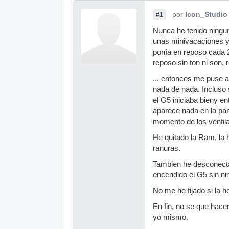
por
Icon_Studio
#1
Nunca he tenido ningu
unas minivacaciones y
ponía en reposo cada 2
reposo sin ton ni son,
... entonces me puse a
nada de nada. Incluso 
el G5 iniciaba bieny en
aparece nada en la pan
momento de los ventila
He quitado la Ram, la 
ranuras.
Tambien he desconecta
encendido el G5 sin ni
No me he fijado si la h
En fin, no se que hacer
yo mismo.