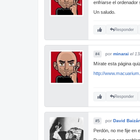
enfriarse el ordenador
Un saludo.
Responder
por
minarai
el 1
#4
Mírate esta página qui
http://www.macuarium.
Responder
por
David Baizá
#5
Perdón, no me fije en 