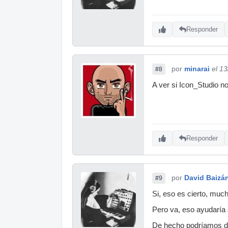
Responder
por
minarai
el 1
#8
A ver si Icon_Studio n
Responder
por
David Baizá
#9
Si, eso es cierto, muc
Pero va, eso ayudaría 
De hecho podríamos dec