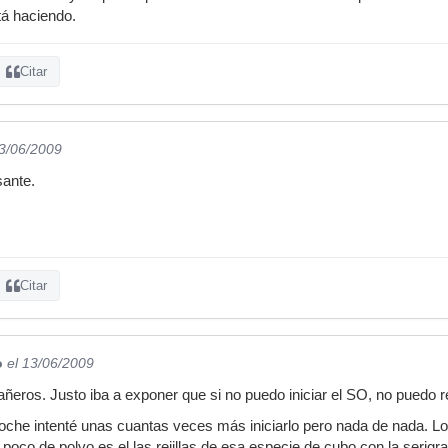
tá haciendo.
Citar
13/06/2009
sante.
Citar
o
el 13/06/2009
eros. Justo iba a exponer que si no puedo iniciar el SO, no puedo r
noche intenté unas cuantas veces más iniciarlo pero nada de nada. Lo
oco de polvo es el las rejillas de esa especie de cubo con la serigra