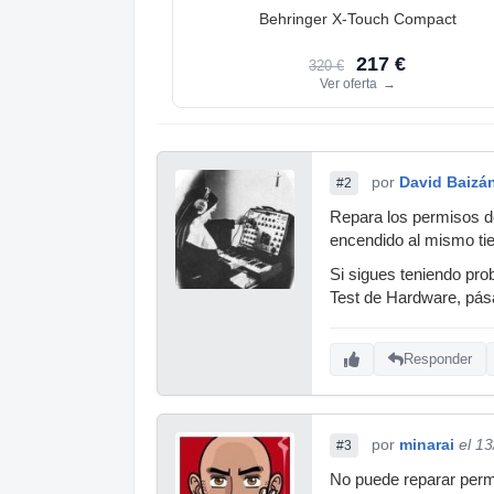
Behringer X-Touch Compact
217 €
320 €
Ver oferta
→
por
David Baizá
#2
Repara los permisos de
encendido al mismo tie
Si sigues teniendo prob
Test de Hardware, pása
Responder
por
minarai
el 1
#3
No puede reparar permis