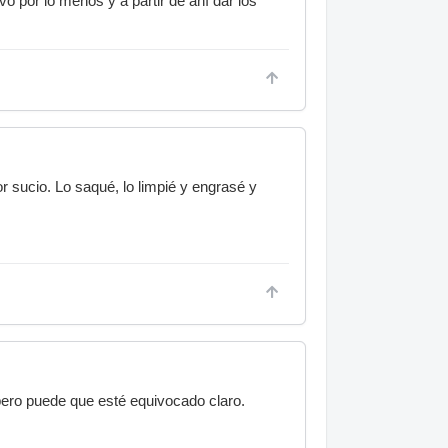
o por lo menos y a partir de ahí dar los
 sucio. Lo saqué, lo limpié y engrasé y
pero puede que esté equivocado claro.