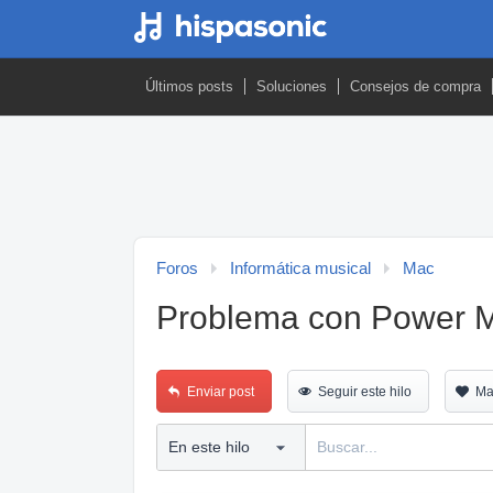
Últimos posts
Soluciones
Consejos de compra
Foros
Informática musical
Mac
Problema con Power M
Enviar post
Seguir este hilo
Ma