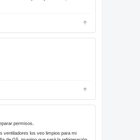
eparar permisos.
s ventiladores los veo limpios para mi
fia de G5, imagino que será la refrigeración.