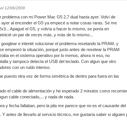
el 12/06/2009
n problema con mi Power Mac G5 2,7 dual hasta ayer. Volví de
 ayer al encender el G5 ya empecé a notar cosas raras. Se me
x3... Apagué el G5, y volvía a hacer lo mismo, se ponía en
 reinicié un par de veces más, y más de lo mismo...
 googlear e intenté solucionar el problema resetando la PRAM, y
se empeoró la situación, porqué justo antes de resetear la PRAM
traba en el sistema operativo por lo menos, ahora ni eso, no
talla y tampoco detecta el USB del teclado. Con algun que otro
dores con un ruido intenso.
he puesto otra vez de forma simétrica de dentro para fuera en las
do el cable de alimentación y he esperado 2 minutos como recomiend
ngun cable conectado,... y nada de nada.
ora y fecha fallaban, pero la pila me parece que no es el causante de
. Y antes de llevarlo al servicio técnico, me gustaría saber si alguien