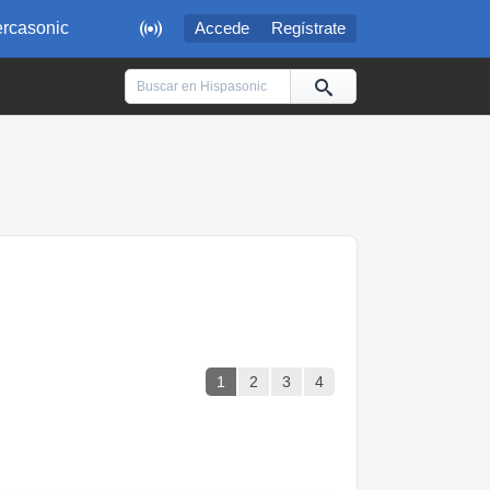

rcasonic
Accede
Regístrate
1
2
3
4