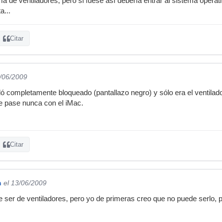
de ventiladores, pero si fuese así debería entrar al sistema operativ
...
Citar
3/06/2009
 completamente bloqueado (pantallazo negro) y sólo era el ventilador
e pase nunca con el iMac.
Citar
n
el 13/06/2009
 ser de ventiladores, pero yo de primeras creo que no puede serlo, 