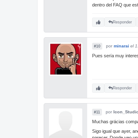
dentro del FAQ que es
Responder
por
minarai
el 
#10
Pues sería muy intere
Responder
por
Icon_Studi
#11
Muchas grácias compañ
Sigo igual que ayer, a
parecer. Donde veo un p