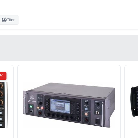
Citar
2%