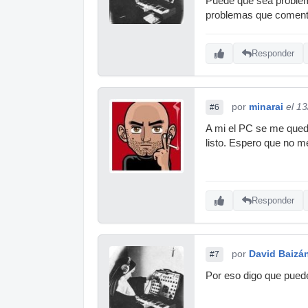
Puede que sea problema 
problemas que comenta
Responder
por
minarai
el 1
#6
A mi el PC se me quedó
listo. Espero que no m
Responder
por
David Baizá
#7
Por eso digo que puede