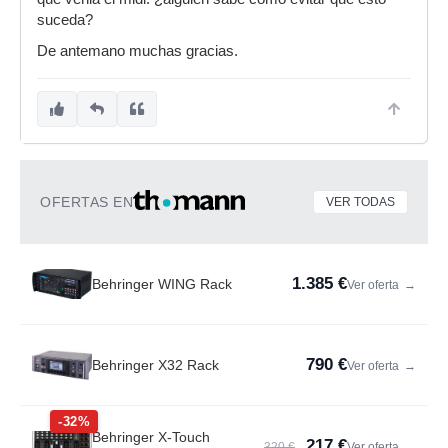
suceda?
De antemano muchas gracias.
OFERTAS EN
VER TODAS
1.385 €
Behringer WING Rack
Ver oferta
→
790 €
Behringer X32 Rack
Ver oferta
→
-32%
Behringer X-Touch
217 €
320 €
Ver oferta
→