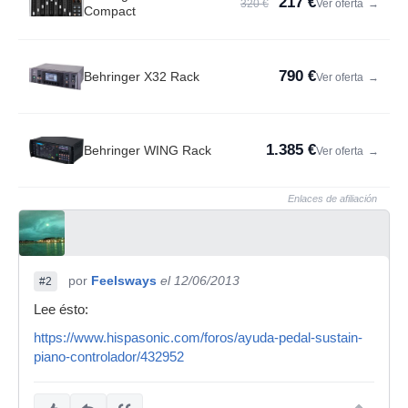
217 €
320 €
Ver oferta
→
Compact
790 €
Behringer X32 Rack
Ver oferta
→
1.385 €
Behringer WING Rack
Ver oferta
→
Enlaces de afiliación
por
Feelsways
el 12/06/2013
#2
Lee ésto:
https://www.hispasonic.com/foros/ayuda-pedal-sustain-
piano-controlador/432952