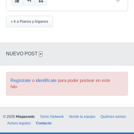
« Ir a Pianos y órganos
NUEVO POST
×
Regístrate
o
identifícate
para poder postear en este
hilo
© 2026
Hispasonic
Sonic Network
Vende tu equipo
Quiénes somos
Avisos legales
Contacto