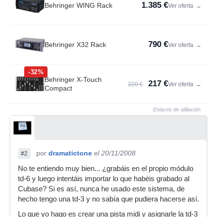
1.385 €
Behringer WING Rack
Ver oferta
→
790 €
Behringer X32 Rack
Ver oferta
→
-32%
Behringer X-Touch
217 €
320 €
Ver oferta
→
Compact
Enlaces de afiliación
por
dramatictone
el 20/11/2008
#2
No te entiendo muy bien... ¿grabáis en el propio módulo
td-6 y luego intentáis importar lo que habéis grabado al
Cubase? Si es así, nunca he usado este sistema, de
hecho tengo una td-3 y no sabía que pudiera hacerse así.
Lo que yo hago es crear una pista midi y asignarle la td-3