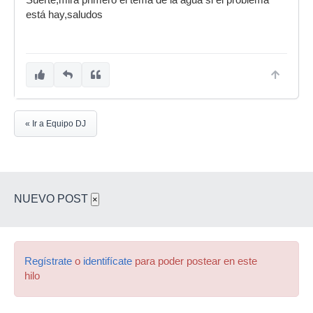
Suerte,mira primero el tema de la agua si el problema
está hay,saludos
« Ir a Equipo DJ
NUEVO POST
×
Regístrate
o
identifícate
para poder postear en este
hilo