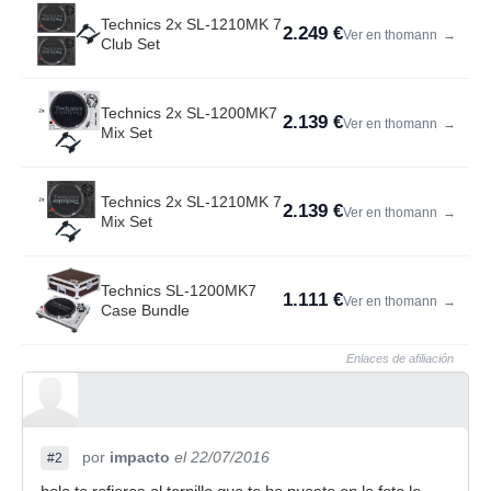
Technics 2x SL-1210MK 7
2.249 €
Ver en thomann
→
Club Set
Technics 2x SL-1200MK7
2.139 €
Ver en thomann
→
Mix Set
Technics 2x SL-1210MK 7
2.139 €
Ver en thomann
→
Mix Set
Technics SL-1200MK7
1.111 €
Ver en thomann
→
Case Bundle
Enlaces de afiliación
por
impacto
el 22/07/2016
#2