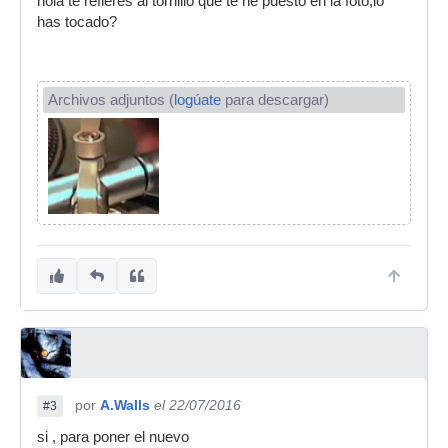
hola te refieres al tornillo que te he puesto en la foto,lo
has tocado?
Archivos adjuntos (
logúate
para descargar)
por
A.Walls
el 22/07/2016
#3
si , para poner el nuevo