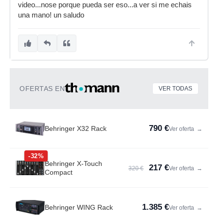
video...nose porque pueda ser eso...a ver si me echais
una mano! un saludo
OFERTAS EN
VER TODAS
790 €
Behringer X32 Rack
Ver oferta
→
-32%
Behringer X-Touch
217 €
320 €
Ver oferta
→
Compact
1.385 €
Behringer WING Rack
Ver oferta
→