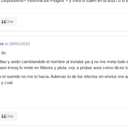
ispositivos> Información Plugins > y mira si salen en la lista / o si 
Citar
id
el 29/01/2010
 tio
pillao y ando cambiandole el nombre al instalar pa q no me meta todo
ase kreoq lo mete en Waves y pista. voy a probar aora como dices t
 el nuendo no me lo hacia. Ademas lo de los efectos en envios me ac
 y cual.
Citar