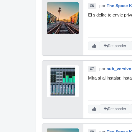
por
The Space K
#6
Ei sidelkc te envie pr
Responder
por
sub_versivo
#7
Mira si al instalar, in
Responder
por
The Space K
#8