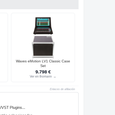
Waves eMotion LV1 Classic Case
Set
9.798 €
Ver en thomann
→
Enlaces de afiliación
g/VST Plugins...