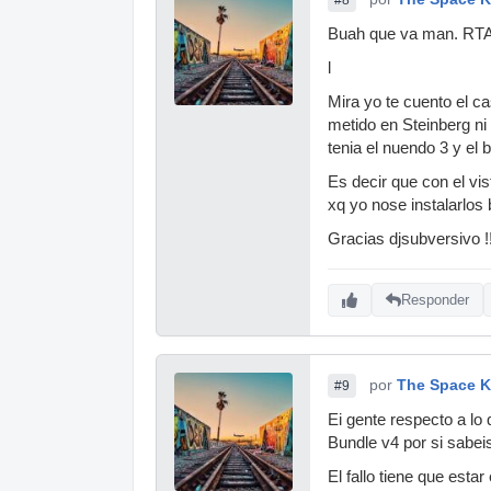
Buah que va man. RTAS
l
Mira yo te cuento el 
metido en Steinberg ni
tenia el nuendo 3 y el
Es decir que con el vi
xq yo nose instalarlos
Gracias djsubversivo !!!
Responder
por
The Space K
#9
Ei gente respecto a l
Bundle v4 por si sabei
El fallo tiene que estar