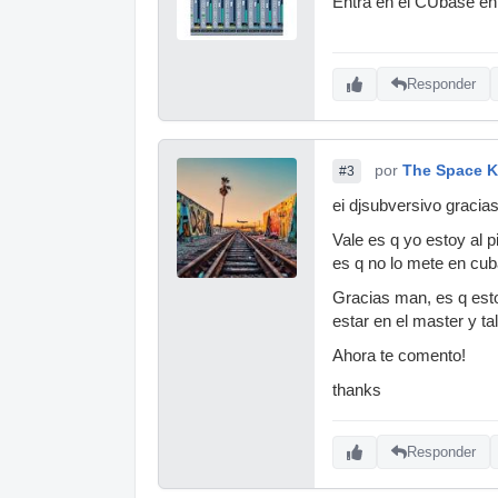
Entra en el CUbase en D
Responder
por
The Space K
#3
ei djsubversivo gracias
Vale es q yo estoy al 
es q no lo mete en cub
Gracias man, es q esto
estar en el master y tal
Ahora te comento!
thanks
Responder