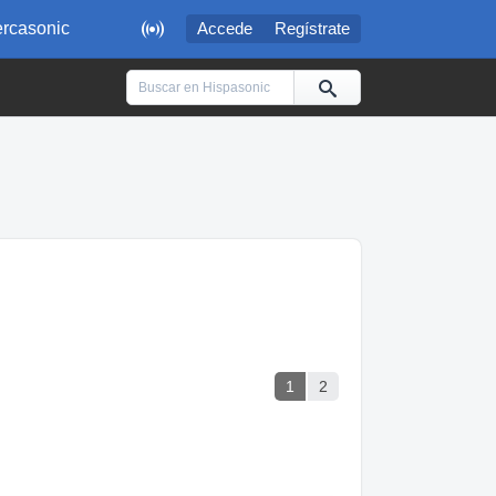

rcasonic
Accede
Regístrate
1
2