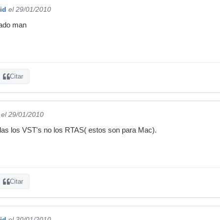
id
el 29/01/2010
ivado man
Citar
el 29/01/2010
stalas los VST's no los RTAS( estos son para Mac).
Citar
id
el 30/01/2010