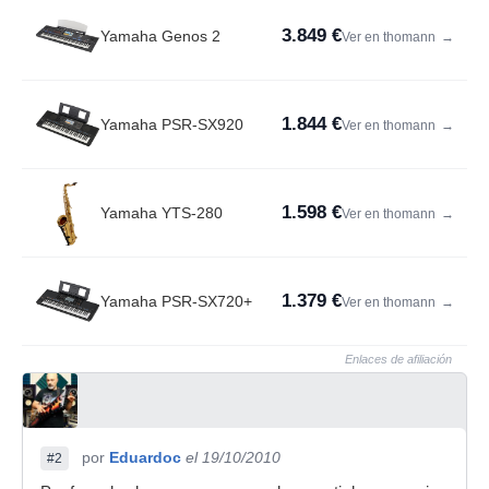
3.849 €
Yamaha Genos 2
Ver en thomann
→
1.844 €
Yamaha PSR-SX920
Ver en thomann
→
1.598 €
Yamaha YTS-280
Ver en thomann
→
1.379 €
Yamaha PSR-SX720+
Ver en thomann
→
Enlaces de afiliación
por
Eduardoc
el 19/10/2010
#2