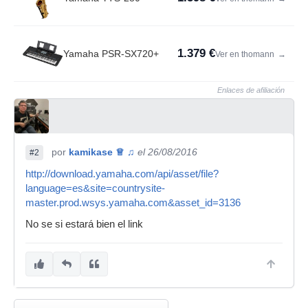
1.379 €
Yamaha PSR-SX720+
Ver en thomann
→
Enlaces de afiliación
por
kamikase ♕ ♫
el 26/08/2016
#2
http://download.yamaha.com/api/asset/file?
language=es&site=countrysite-
master.prod.wsys.yamaha.com&asset_id=3136
No se si estará bien el link