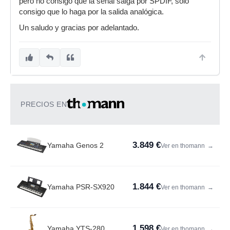
pero no consigo que la señal salga por SPDIF, sólo
consigo que lo haga por la salida analógica.
Un saludo y gracias por adelantado.
PRECIOS EN
3.849 €
Yamaha Genos 2
Ver en thomann
→
1.844 €
Yamaha PSR-SX920
Ver en thomann
→
1.598 €
Yamaha YTS-280
Ver en thomann
→