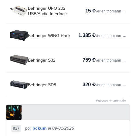
Behringer UFO 202
15 €
Ver en thomann
→
USB/Audio Interface
1.385 €
Behringer WING Rack
Ver en thomann
→
759 €
Behringer S32
Ver en thomann
→
320 €
Behringer SD8
Ver en thomann
→
Enlaces de afiliación
por
pckum
el 09/01/2026
#17