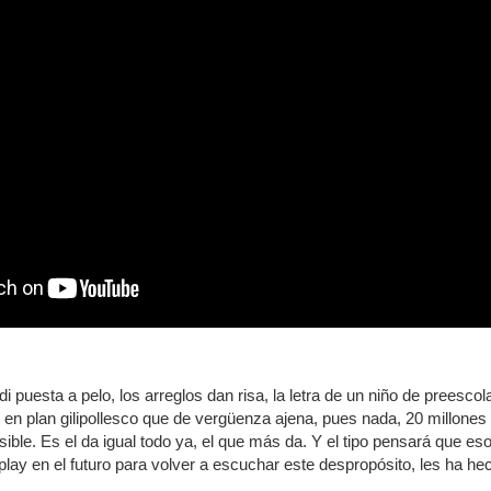
i puesta a pelo, los arreglos dan risa, la letra de un niño de preescol
to en plan gilipollesco que de vergüenza ajena, pues nada, 20 millo
risible. Es el da igual todo ya, el que más da. Y el tipo pensará que 
 play en el futuro para volver a escuchar este despropósito, les ha hec