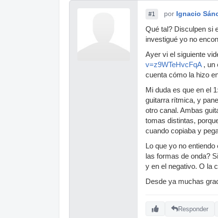
por
Ignacio Sán
#1
Qué tal? Disculpen si e
investigué yo no encon
Ayer vi el siguiente vi
v=z9WTeHvcFqA
, un 
cuenta cómo la hizo e
Mi duda es que en el 1
guitarra rítmica, y pan
otro canal. Ambas gui
tomas distintas, porq
cuando copiaba y peg
Lo que yo no entiendo
las formas de onda? Si
y en el negativo. O la
Desde ya muchas graci
Responder