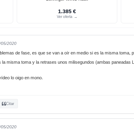
1.385 €
Ver oferta
→
7/05/2020
lemas de fase, es que se van a oír en medio si es la misma toma, p
s la misma toma y la retrases unos milisegundos (ambas paneadas L 
ídeo lo oigo en mono.
Citar
7/05/2020