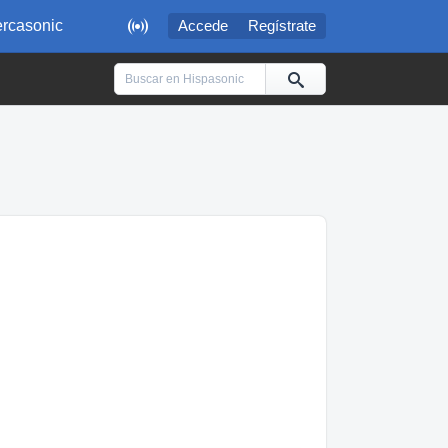

rcasonic
Accede
Regístrate