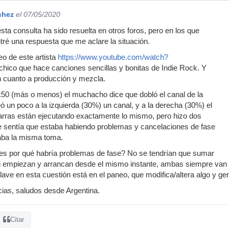
chez
el 07/05/2020
sta consulta ha sido resuelta en otros foros, pero en los que
tré una respuesta que me aclare la situación.
deo de este artista
https://www.youtube.com/watch?
chico que hace canciones sencillas y bonitas de Indie Rock. Y
n cuanto a producción y mezcla.
:50 (más o menos) el muchacho dice que dobló el canal de la
eó un poco a la izquierda (30%) un canal, y a la derecha (30%) el
tarras están ejecutando exactamente lo mismo, pero hizo dos
ue sentía que estaba habiendo problemas y cancelaciones de fase
aba la misma toma.
 es por qué habría problemas de fase? No se tendrían que sumar
 empiezan y arrancan desde el mismo instante, ambas siempre van a c
 clave en esta cuestión está en el paneo, que modifica/altera algo y 
as, saludos desde Argentina.
Citar