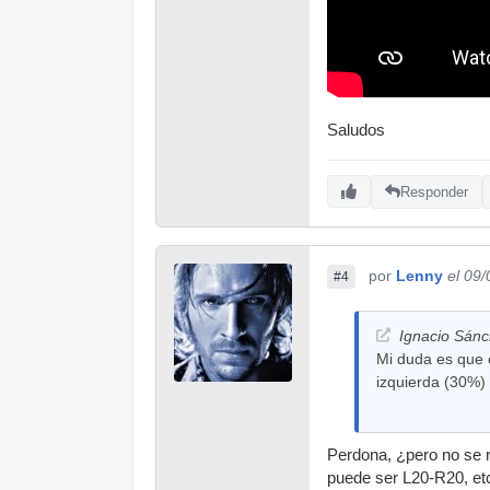
Saludos
Responder
por
Lenny
el 09
#4
Ignacio Sánc
Mi duda es que e
izquierda (30%) 
Perdona, ¿pero no se re
puede ser L20-R20, etc