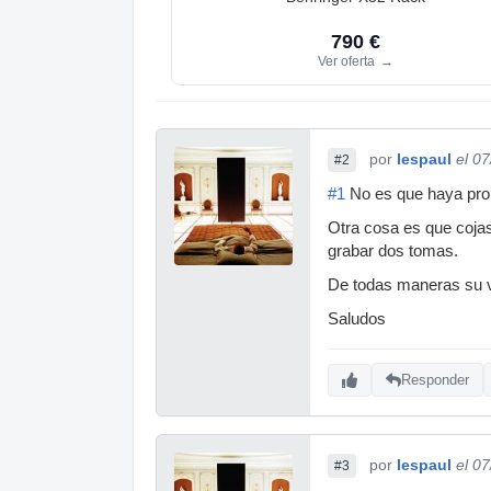
790 €
Ver oferta
→
por
lespaul
el 0
#2
#1
No es que haya prob
Otra cosa es que coja
grabar dos tomas.
De todas maneras su v
Saludos
Responder
por
lespaul
el 0
#3