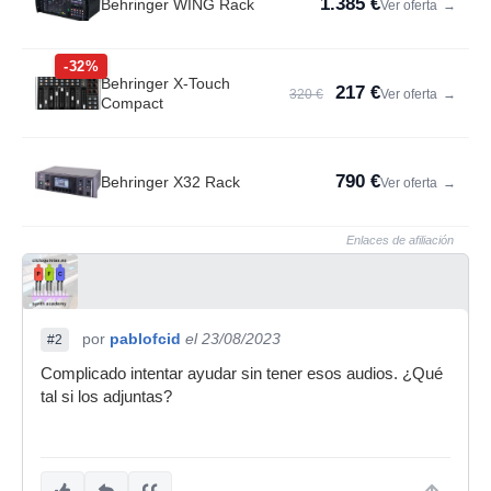
1.385 €
Behringer WING Rack
Ver oferta
→
-32%
Behringer X-Touch
217 €
320 €
Ver oferta
→
Compact
790 €
Behringer X32 Rack
Ver oferta
→
Enlaces de afiliación
por
pablofcid
el 23/08/2023
#2
Complicado intentar ayudar sin tener esos audios. ¿Qué
tal si los adjuntas?