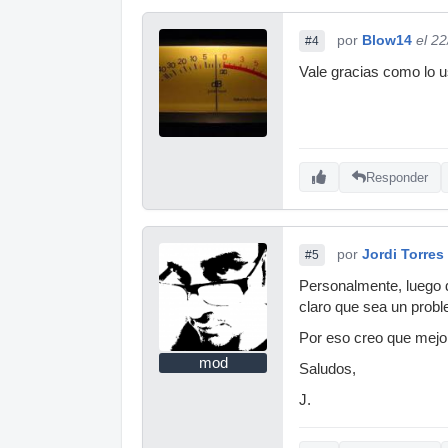
por
Blow14
el 2
#4
Vale gracias como lo us
Responder
por
Jordi Torres
#5
Personalmente, luego 
claro que sea un probl
Por eso creo que mejor
mod
Saludos,
J.