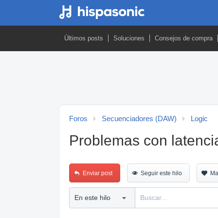
Últimos posts
Soluciones
Consejos de compra
Foros
Secuenciadores (DAW)
Logic
Problemas con latencia
Enviar post
Seguir este hilo
Ma