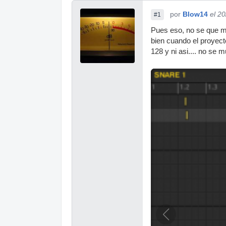
por
Blow14
el 2
#1
Pues eso, no se que me
bien cuando el proyect
128 y ni asi.... no se