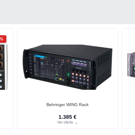
2%
Behringer WING Rack
1.385 €
Ver oferta
→