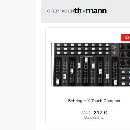
OFERTAS EN
-3
Behringer X-Touch Compact
217 €
320 €
Ver oferta
→