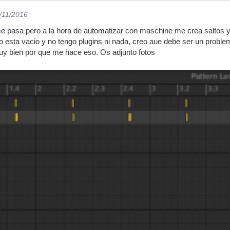
0/11/2016
 pasa pero a la hora de automatizar con maschine me crea saltos y 
o esta vacio y no tengo plugins ni nada, creo aue debe ser un problem
 muy bien por que me hace eso. Os adjunto fotos