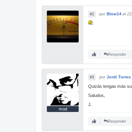
por
Blow14
el 2
#2
Responder
por
Jordi Torres
#3
Quizás tengas más sue
Saludos,
J.
mod
Responder