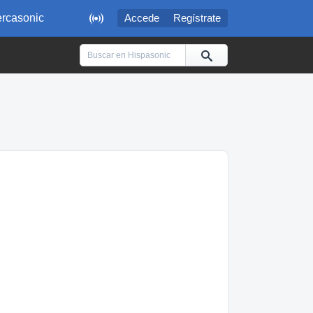

rcasonic
Accede
Regístrate