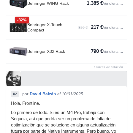
1.385 €
Behringer WING Rack
Ver oferta
→
-32%
Behringer X-Touch
217 €
320 €
Ver oferta
→
Compact
790 €
Behringer X32 Rack
Ver oferta
→
Enlaces de afiliación
por
David Baizán
el 10/01/2025
#2
Hola, Frontline.
Lo primero de todo. Si es un M4 Pro, trabaja con
Sequoia, así que podría ser un problema de falta de
optimización que se solucione en alguna actualización
futura por parte de Native Instruments. Pero bueno, yo