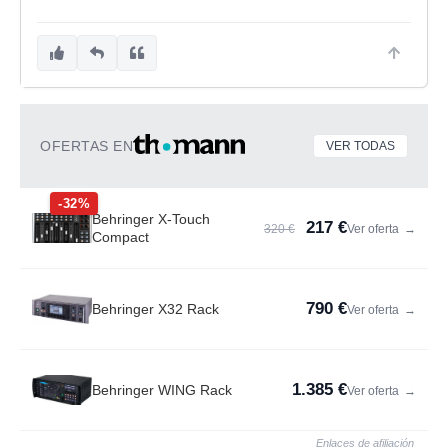
OFERTAS EN
VER TODAS
-32%
Behringer X-Touch
217 €
320 €
Ver oferta
→
Compact
790 €
Behringer X32 Rack
Ver oferta
→
1.385 €
Behringer WING Rack
Ver oferta
→
Enlaces de afiliación