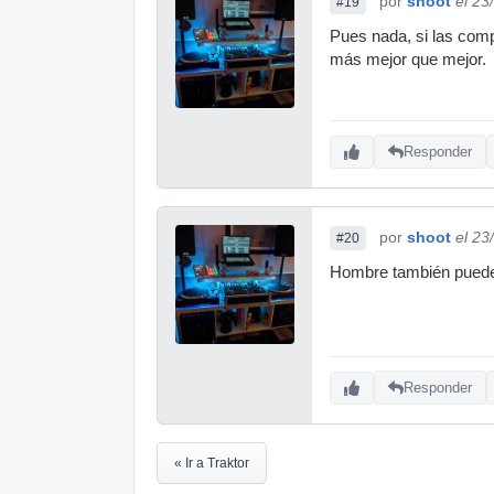
por
shoot
el 23
#19
Pues nada, si las comp
más mejor que mejor.
Responder
por
shoot
el 23
#20
Hombre también puede u
Responder
« Ir a Traktor