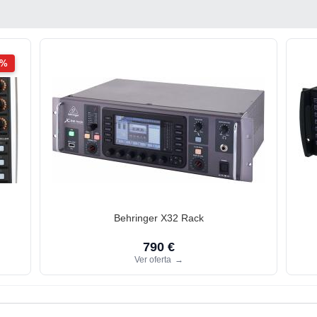
2%
Behringer X32 Rack
790 €
Ver oferta
→