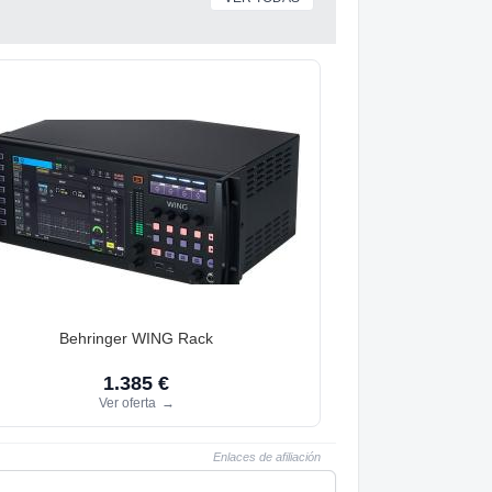
Behringer WING Rack
1.385 €
Ver oferta
→
Enlaces de afiliación