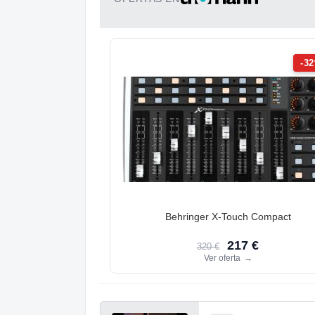
-3
Behringer X-Touch Compact
217 €
320 €
Ver oferta
→