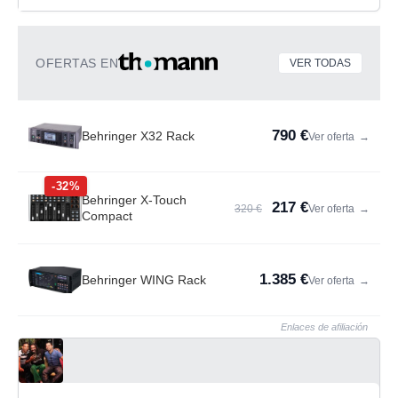
OFERTAS EN
VER TODAS
790 €
Behringer X32 Rack
Ver oferta
→
-32%
Behringer X-Touch
217 €
320 €
Ver oferta
→
Compact
1.385 €
Behringer WING Rack
Ver oferta
→
Enlaces de afiliación