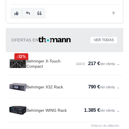
OFERTAS EN
VER TODAS
-32%
Behringer X-Touch
217 €
320 €
Ver oferta
→
Compact
790 €
Behringer X32 Rack
Ver oferta
→
1.385 €
Behringer WING Rack
Ver oferta
→
Enlaces de afiliación