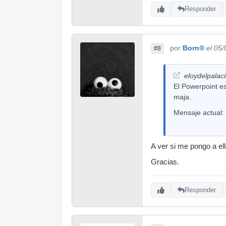
Responder
por
Born®
el 05
#8
eloydelpalaci
El Powerpoint es
maja.
Mensaje actual:
A ver si me pongo a e
Gracias.
Responder