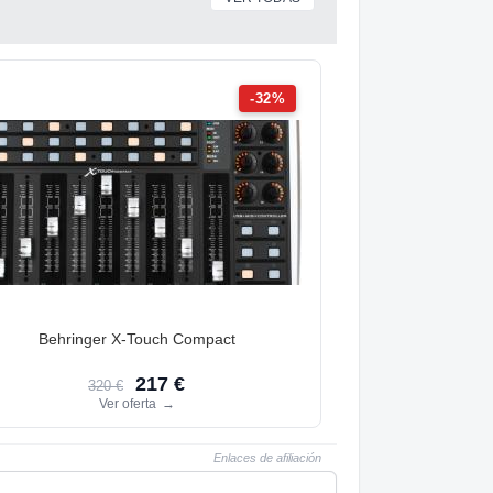
-32%
Behringer X-Touch Compact
217 €
320 €
Ver oferta
→
Enlaces de afiliación