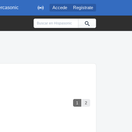

rcasonic
Accede
Regístrate
1
2