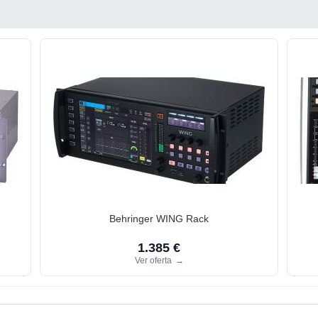
Behringer WING Rack
1.385 €
Ver oferta
→