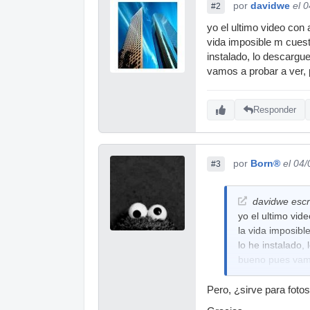
por
davidwe
el 
#2
yo el ultimo video con
vida imposible m cuest
instalado, lo descarg
vamos a probar a ver, p
Responder
por
Born®
el 04
#3
davidwe escr
yo el ultimo vid
la vida imposibl
lo he instalado
bueno pues vamos
Pero, ¿sirve para foto