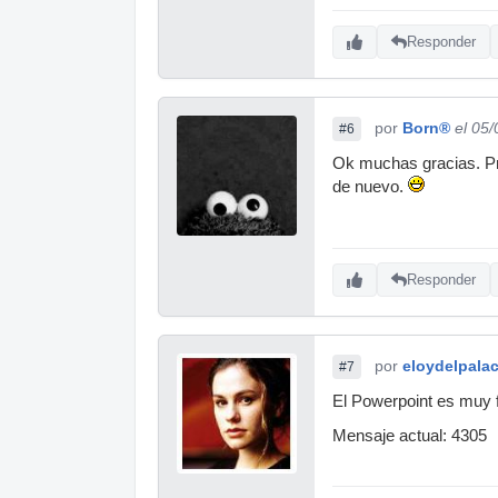
Responder
por
Born®
el 05
#6
Ok muchas gracias. Pro
de nuevo.
Responder
por
eloydelpalac
#7
El Powerpoint es muy f
Mensaje actual: 4305