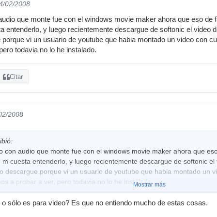
04/02/2008
 audio que monte fue con el windows movie maker ahora que eso de fac
a entenderlo, y luego recientemente descargue de softonic el video d
ue porque vi un usuario de youtube que habia montado un video con 
ero todavia no lo he instalado.
Citar
/02/2008
ibió:
eo con audio que monte fue con el windows movie maker ahora que eso d
e m cuesta entenderlo, y luego recientemente descargue de softonic el
, lo descargue porque vi un usuario de youtube que habia montado un 
 a probar a ver, pero todavia no lo he instalado.
Mostrar más
s o sólo es para video? Es que no entiendo mucho de estas cosas.