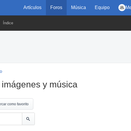
Artículos
Foros
Música
Equipo
Me
Índice
eo
 imágenes y música
rcar como favorito