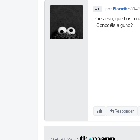
por
Born®
el 04
#1
Pues eso, que busco un
¿Conocéis alguno?
Responder
OFERTAS EN