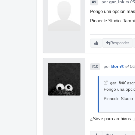
por
gar_ink
el 0
#9
Pongo una opción má
Pinaccle Studio. Tambi
Responder
por
Born®
el 0
#10
gar_INK escr
Pongo una opci
Pinaccle Studio.
¿Sirve para archivos .