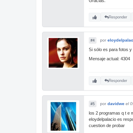
Gracias.
Responder
por
eloydelpalac
#4
Si sólo es para fotos y
Mensaje actual: 4304
Responder
por
davidwe
el 
#5
los 2 programas q t e 
eloydelpalacio es resp
cuestion de probar