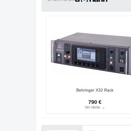
Behringer X32 Rack
790 €
Ver oferta
→