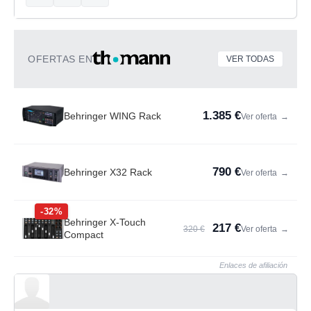
OFERTAS EN
VER TODAS
1.385 €
Behringer WING Rack
Ver oferta
→
790 €
Behringer X32 Rack
Ver oferta
→
-32%
Behringer X-Touch
217 €
320 €
Ver oferta
→
Compact
Enlaces de afiliación