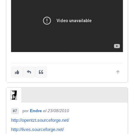
por
Endre
el 23/08/2010
#7
http://opentzt.sourceforge.net/
http://lives.sourceforge.net/