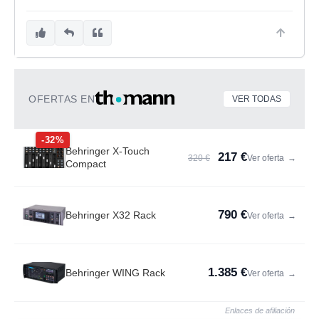
OFERTAS EN
VER TODAS
-32%
Behringer X-Touch
217 €
320 €
Ver oferta
→
Compact
790 €
Behringer X32 Rack
Ver oferta
→
1.385 €
Behringer WING Rack
Ver oferta
→
Enlaces de afiliación