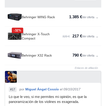
1.385 €
Behringer WING Rack
Ver oferta
→
-32%
Behringer X-Touch
217 €
320 €
Ver oferta
→
Compact
790 €
Behringer X32 Rack
Ver oferta
→
Enlaces de afiliación
por
Miguel Ángel Cossío
el 09/10/2017
#17
Lo que le veo, si me permites mi opinión, es que la
panoramización de los violines es exagerada.