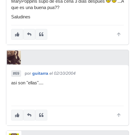
MaryPoppins supo de esa cena 3 días después
...A
que es una buena pua??
Saludines
por
guitarra
el 02/10/2004
#69
asi son "ellas"....