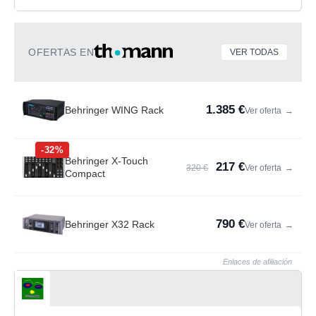
OFERTAS EN
VER TODAS
1.385 €
Behringer WING Rack
Ver oferta
→
-32%
Behringer X-Touch
217 €
320 €
Ver oferta
→
Compact
790 €
Behringer X32 Rack
Ver oferta
→
Enlaces de afiliación