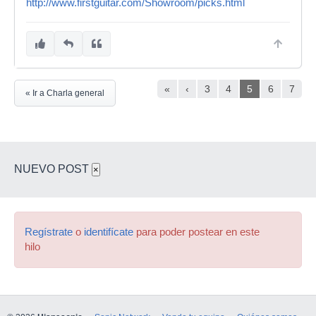
http://www.firstguitar.com/Showroom/picks.html
«
‹
3
4
5
6
7
« Ir a Charla general
NUEVO POST
×
Regístrate
o
identifícate
para poder postear en este
hilo