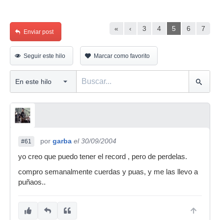
«
‹
3
4
5
6
7
Enviar post
Seguir este hilo
Marcar como favorito
por
garba
el 30/09/2004
#61
yo creo que puedo tener el record , pero de perdelas.
compro semanalmente cuerdas y puas, y me las llevo a
puñaos..