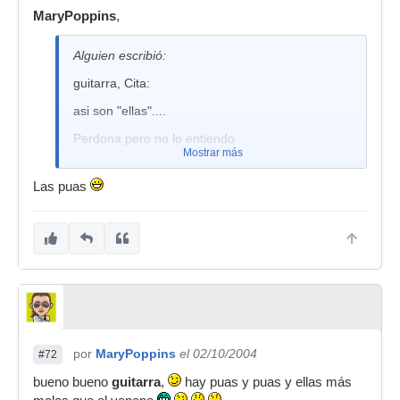
MaryPoppins
,
Alguien escribió:
guitarra, Cita:
asi son "ellas"....
Perdona pero no lo entiendo
Mostrar más
Las puas
por
MaryPoppins
el 02/10/2004
#72
bueno bueno
guitarra
,
hay puas y puas y ellas más