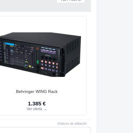
Behringer WING Rack
1.385 €
Ver oferta
→
Enlaces de afiliación