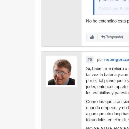
PIANO por BLA
y Dices, no si al
No he entendido esta p
Responder
por
notengoraz
#6
Si, haber, me refiero a
tal vez la bateria y a
por ej. tal piano que l
joder, entonces apar
los estribillos y ya e
Como los que tiran sie
cuando empece, y no t
algun que otro loop ba
tocandolos en el midi, s
NO SE SI ME HAS 