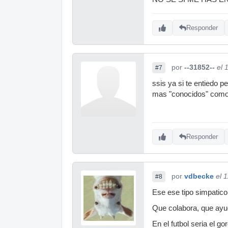
Responder
por
--31852--
el 
#7
ssis ya si te entiedo 
mas "conocidos" como 
Responder
por
vdbecke
el 
#8
Ese ese tipo simpatico 
Que colabora, que ayu
En el futbol seria el go