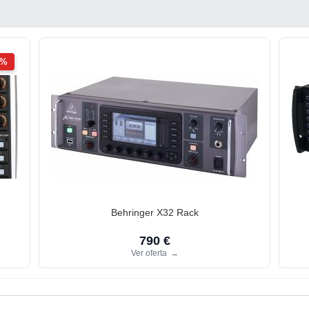
2%
Behringer X32 Rack
790 €
Ver oferta
→