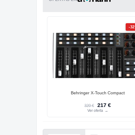
-3
Behringer X-Touch Compact
217 €
320 €
Ver oferta
→