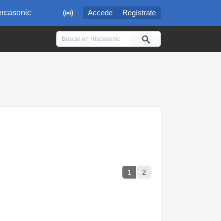

rcasonic
Accede
Regístrate
1
2