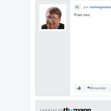
por
notengoraz
#1
Pues eso.
Responder
OFERTAS EN