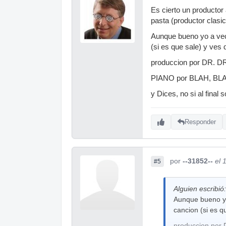
Es cierto un productor
pasta (productor clasic
Aunque bueno yo a vece
(si es que sale) y ves 
produccion por DR. D
PIANO por BLAH, BL
y Dices, no si al final 
Responder
por
--31852--
el 
#5
Alguien escribió:
Aunque bueno yo
cancion (si es q
produccion por