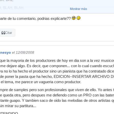
H, BLAH, BLAH
Mostrar más
 final soy yo mejor que ellos.... ¿o no?
arte de tu comentario, podrias explicarte??
Citar
onesyo
el 12/08/2008
 que la mayoria de los productores de hoy en dia son a la vez musicos,
un me dejare algo. Es decir, que componen... con lo cual cuando escu
leva no lo ha hecho el productor sino un pianista que ha contratado dic
te de poner la pasta que ha hecho, EDICION--INSERTAR ARCHIVO D
sta el tema, me parece un vagueria como productor.
mpre de samples pero son profesionales que viven de ello. Yo antes 
e queda otra, pero despues me defiendo como un PRO con las bateri
stante guapo. Y tambien saco de oido las melodias de otros artistas q
in mirar su partitura...
ENTENDIDO