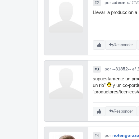
por
adeon
el 11
#2
Llevar la produccion a
Responder
por
--31852--
el 
#3
supuestamente un produ
un rio"
y un co-pordu
"productores/tecnicos/ar
Responder
por
notengoraz
#4