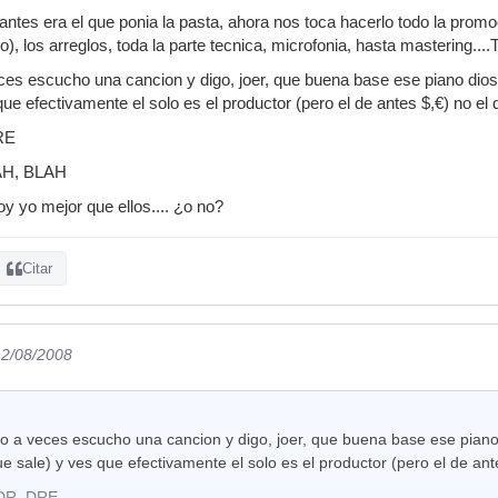
 antes era el que ponia la pasta, ahora nos toca hacerlo todo la pro
o), los arreglos, toda la parte tecnica, microfonia, hasta mastering..
s escucho una cancion y digo, joer, que buena base ese piano dios,
que efectivamente el solo es el productor (pero el de antes $,€) no el
RE
AH, BLAH
soy yo mejor que ellos.... ¿o no?
Citar
12/08/2008
 a veces escucho una cancion y digo, joer, que buena base ese piano d
ue sale) y ves que efectivamente el solo es el productor (pero el de ant
 DR. DRE