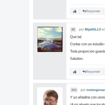
Responder
por
MijelGLLV
e
#9
Que tal.
Contar con un estudio 
Toda proporcion guarda
Saludos.
Responder
por
notengora
#10
Y yo añadiria con unos
(A mi abuelo que tocaba