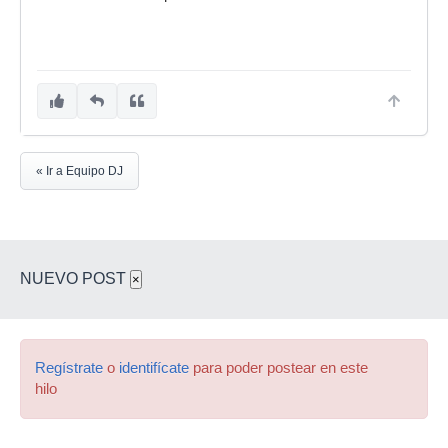
« Ir a Equipo DJ
NUEVO POST
×
Regístrate
o
identifícate
para poder postear en este
hilo