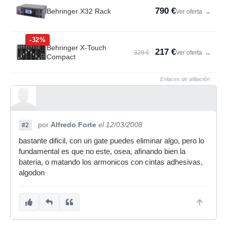
790 €
Behringer X32 Rack
Ver oferta
→
-32%
Behringer X-Touch
217 €
320 €
Ver oferta
→
Compact
Enlaces de afiliación
por
Alfredo Forte
el 12/03/2008
#2
bastante dificil, con un gate puedes eliminar algo, pero lo
fundamental es que no este, osea, afinando bien la
bateria, o matando los armonicos con cintas adhesivas,
algodon