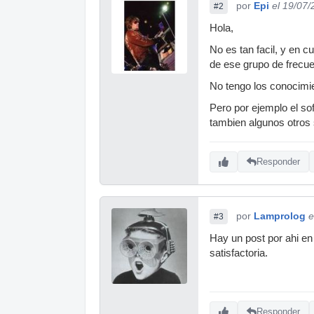
por
Epi
el 19/07
#2
Hola,
No es tan facil, y en c
de ese grupo de frecue
No tengo los conocimien
Pero por ejemplo el sof
tambien algunos otros 
Responder
por
Lamprolog
e
#3
Hay un post por ahi en
satisfactoria.
Responder