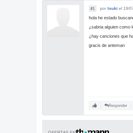
por
txuki
el 19/0
#1
hola he estado buscan
¿sabria alguien como l
¿hay canciones que ha
gracis de anteman
Responder
OFERTAS EN