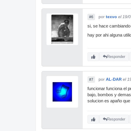
por
texvo
el 19/
#6
si, se hace cambiando 
hay por ahi alguna uti
Responder
por
AL-DAR
el 1
#7
funcionar funciona el 
bajo, bombos y demas d
solucion es apaño que
Responder