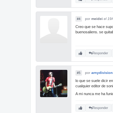
por
meidei
el 19
#4
Creo que se hace supon
buenosaliens. se quita
Responder
por
arnydivision
#5
lo que se suele dicir e
cualquier editor de son
A mi nunca me ha funi
Responder