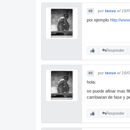
por
texvo
el 19/
#8
por ejemplo
http://www
Responder
por
texvo
el 19/
#9
hola:
se puede afinar mas fil
cambiaran de fase y p
Responder