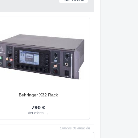
Behringer X32 Rack
790 €
Ver oferta
→
Enlaces de afiliación