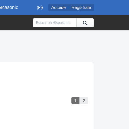

rcasonic
Accede
Regístrate
1
2