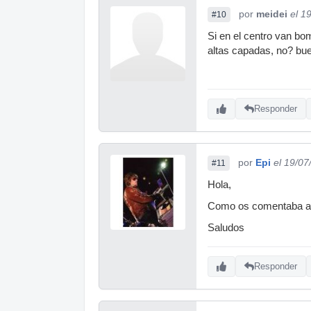
por
meidei
el 1
#10
Si en el centro van bom
altas capadas, no? bu
Responder
por
Epi
el 19/07
#11
Hola,
Como os comentaba ante
Saludos
Responder