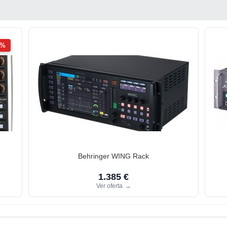
2%
Behringer WING Rack
1.385 €
Ver oferta
→