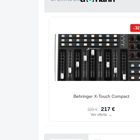
-3
Behringer X-Touch Compact
217 €
320 €
Ver oferta
→