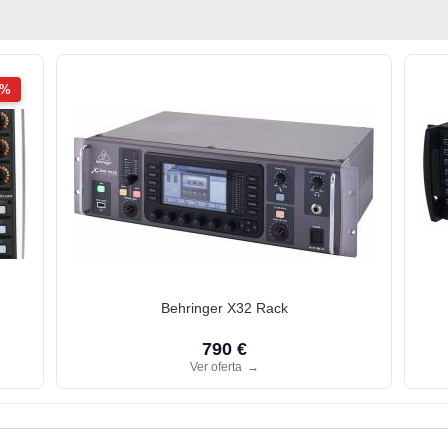
2%
Behringer X32 Rack
790 €
Ver oferta
→