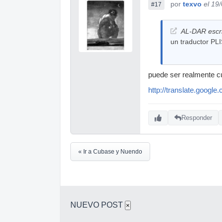
por
texvo
el 19
#17
AL-DAR escri
un traductor 
puede ser realmente cur
http://translate.googl
Responder
« Ir a Cubase y Nuendo
NUEVO POST
×