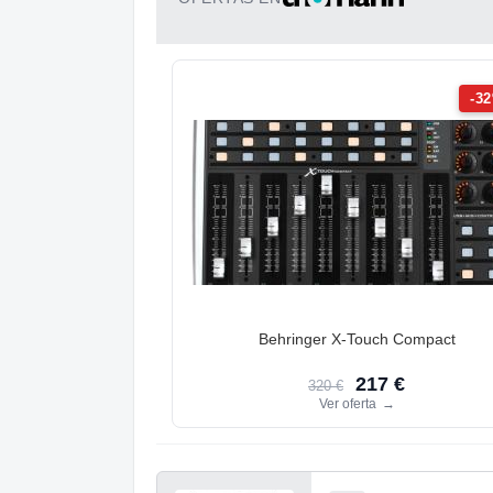
-3
Behringer X-Touch Compact
217 €
320 €
Ver oferta
→