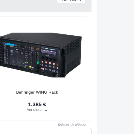
Behringer WING Rack
1.385 €
Ver oferta
→
Enlaces de afiliación