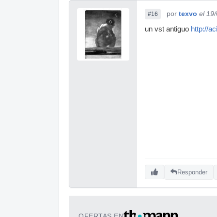
por
texvo
el 19
#16
un vst antiguo
http://a
Responder
OFERTAS EN