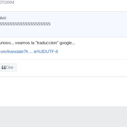
/07/2004
bió:
PLISSSSSSSSSSSSSSSSSSSS
ioso... veamos la "traducciion" google...
e.com/translate?h ... ie%3DUTF-8
Citar