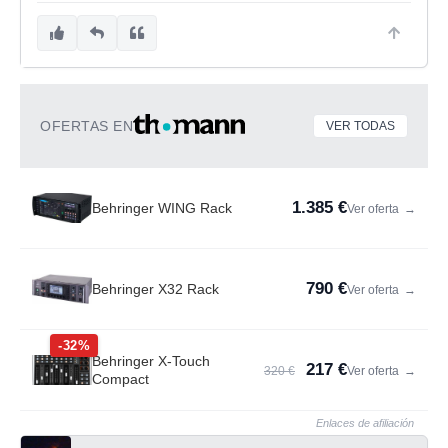
OFERTAS EN
VER TODAS
1.385 €
Behringer WING Rack
Ver oferta
→
790 €
Behringer X32 Rack
Ver oferta
→
-32%
Behringer X-Touch
217 €
320 €
Ver oferta
→
Compact
Enlaces de afiliación