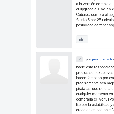
a la versión completa.
el upgrade al Live 7 y
Cubase, compré el upgr
Studio 5 por 25 ridicul
posibilidad de tener sop
1
por
jimi_peinch
#6
nadie esta respondiendo
precios son excesivos 
hacen famosas por esos
precisamente sea mejor
pirata asi que de una 
cualquier momento en c
compraria el live full
lite por la estabilidad
creacion es bastante f