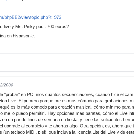
om/phpBB2/viewtopic.php?t=973
orlive y Ms. Pinky por... 700 euros?
bida en hispasonic.
12/2009
e "probar" en PC unos cuantos secuenciadores, cuando hice el cam
eton Live. El primero porqué me es más cómodo para grabaciones mul
orqué es lo más cómodo para creación musical, cómo mínimo para mi.
 me lo puedo permitir". Hay opciones más baratas, cómo el Live intr
 en un par de fines de semana en fiesta, y tiene las suficientes herr
 upgrade al completo y te ahorras algo. Otra opción, es, ahora que 
(un teclado MIDI, p.ej), que incluya la licencia Lite del Live y de e