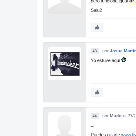
pero funciona igual
.
Salu2
por
Josue Marti
#3
Yo estuve aquí
por
Mudo
el 23/
#4
...
Puedes pillarte
www.fl