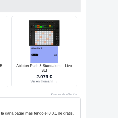
 B-
Ableton Push 3 Standalone - Live
Std
2.079 €
Ver en thomann
→
Enlaces de afiliación
a gana pagar más tengo el 8.0.1 de gratis,