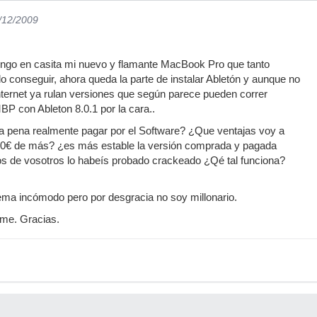
3/12/2009
engo en casita mi nuevo y flamante MacBook Pro que tanto
 conseguir, ahora queda la parte de instalar Abletón y aunque no
 internet ya rulan versiones que según parece pueden correr
P con Ableton 8.0.1 por la cara..
a pena realmente pagar por el Software? ¿Que ventajas voy a
400€ de más? ¿es más estable la versión comprada y pagada
os de vosotros lo habeís probado crackeado ¿Qé tal funciona?
ema incómodo pero por desgracia no soy millonario.
me. Gracias.