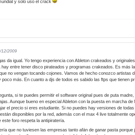
mundial y solo uso el crack
3/12/2009
s da igual. Yo tengo experiencia con Ableton crakeados y originales. P
ia hay entre tener disco pirateados y programas crakeados. Es más 
í que no vengan tocando cojones. Vamos de hecho conozco artista
o y poco más. En cuanto a djs de todos es sabido las ftps que tienen
egunta, si te puedes permitir el software original pues de puta madre
ajas. Aunque bueno en especial Ableton con la puesta en marcha de 
ajar el precio si eres estudiante. Si no puedes hay versiones de toda
stán disponibles por la red, además con el max 4 live totalmente o
este foro respeta la antipiratería.
ría que no tuviesen las empresas tanto afán de ganar pasta porque 