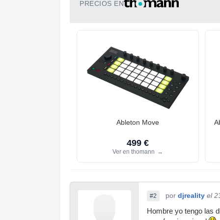
PRECIOS EN
Ableton Move
A
499 €
Ver en thomann
→
por
djreality
el 2
#2
Hombre yo tengo las do