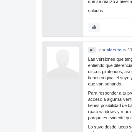
que se realizo a nivel 
saludos
por
alersito
el 2
#7
Las versiones que tenga
entiendo que diferenc
discos pirateados, as
tienen original el suy
que van sonando.
Para responder a tu pr
acceso a algunas vent
tienes posibilidad de b
(para windows y mac) e
porque es evidente que 
Lo suyo desde luego se