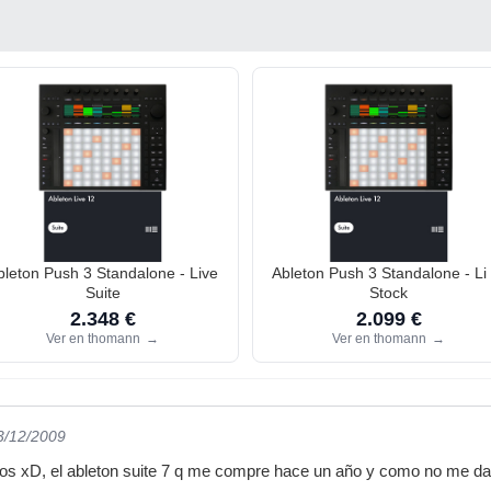
bleton Push 3 Standalone - Live
Ableton Push 3 Standalone - Li
Suite
Stock
2.348 €
2.099 €
Ver en thomann
→
Ver en thomann
→
3/12/2009
s xD, el ableton suite 7 q me compre hace un año y como no me da l