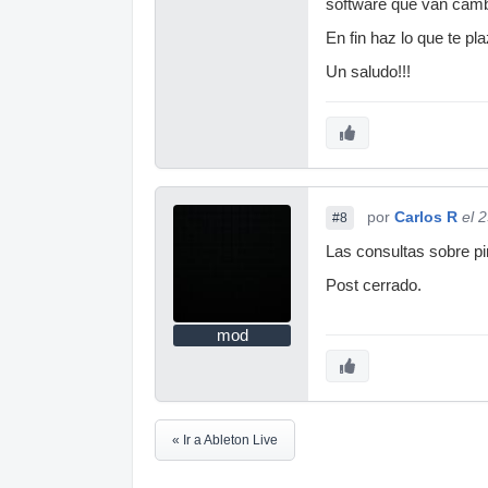
software que van camb
En fin haz lo que te p
Un saludo!!!
por
Carlos R
el 
#8
Las consultas sobre pi
Post cerrado.
mod
« Ir a Ableton Live