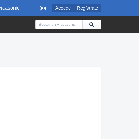

rcasonic
Accede
Regístrate