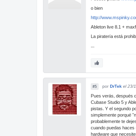
o bien
http://www.mspinky.c
Ableton live 8.1 + maxf
La piratería está prohi
...
por
DrTek
el 23/
#5
Pues verás, después d
Cubase Studio 5 y Abl
pistas. Y el segundo p
simplemente porqué "no
probablemente te dejes
cuando puedas haces el
hardware que necesites 