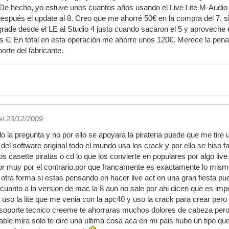
 De hecho, yo estuve unos cuantos años usando el Live Lite M-Audio 
 después el update al 8. Creo que me ahorré 50€ en la compra del 7, 
ade desde el LE al Studio 4 justo cuando sacaron el 5 y aproveche e
os €. En total en esta operación me ahorre unos 120€. Merece la pena 
orte del fabricante.
el 23/12/2009
 la pregunta y no por ello se apoyara la pirateria puede que me tire 
del software original todo el mundo usa los crack y por ello se hiso 
 casette piratas o cd lo que los convierte en populares por algo liv
 muy por el contrario.por que francamente es exactamente lo mismo p
u otra forma si estas pensando en hacer live act en una gran fiesta p
uanto a la version de mac la 8 aun no sale por ahi dicen que es impos
 yo uso la lite que me venia con la apc40 y uso la crack para crear pe
 y soporte tecnico creeme te ahorraras muchos dolores de cabeza pero 
iable mira solo te dire una ultima cosa aca en mi pais hubo un tipo q