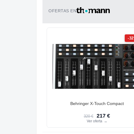
OFERTAS EN
-3
Behringer X-Touch Compact
217 €
320 €
Ver oferta
→