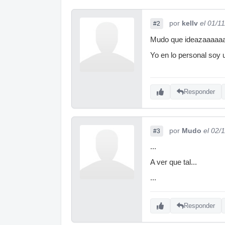
por
kellv
el 01/1
#2
Mudo que ideazaaaaa
Yo en lo personal soy u
Responder
por
Mudo
el 02/
#3
...
A ver que tal...
...
Responder