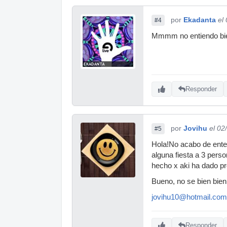
por
Ekadanta
el
#4
Mmmm no entiendo bien
Responder
por
Jovihu
el 02
#5
Hola!No acabo de enten
alguna fiesta a 3 pers
hecho x aki ha dado pr
Bueno, no se bien bie
jovihu10@hotmail.com
Responder