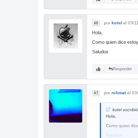
por
kotel
el 03/1
#6
Hola,
Como quien dice estoy
Saludos
Responder
por
rolimat
el 03
#7
kotel escribió
Hola,
Como quien dice
Saludos