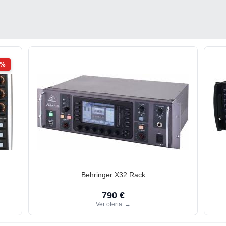
2%
Behringer X32 Rack
790 €
Ver oferta
→