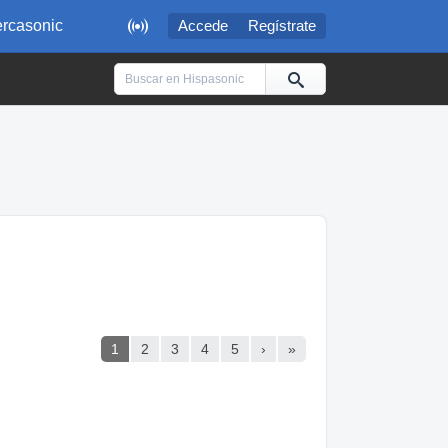

rcasonic
Accede
Regístrate
1
2
3
4
5
›
»