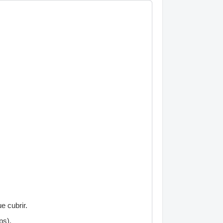
e cubrir.
ps).