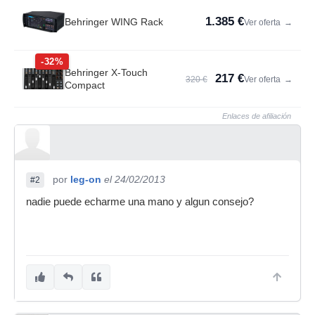
1.385 €
Behringer WING Rack
Ver oferta
→
-32%
Behringer X-Touch
217 €
320 €
Ver oferta
→
Compact
Enlaces de afiliación
por
leg-on
el 24/02/2013
#2
nadie puede echarme una mano y algun consejo?