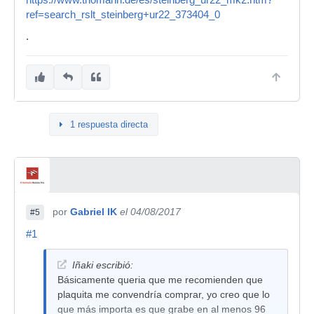
https://www.thomann.de/es/steinberg_ur22_mk2.htm?
ref=search_rslt_steinberg+ur22_373404_0
.
1 respuesta directa
por
Gabriel IK
el 04/08/2017
#5
#1
Iñaki escribió:
Básicamente queria que me recomienden que
plaquita me convendría comprar, yo creo que lo
que más importa es que grabe en al menos 96