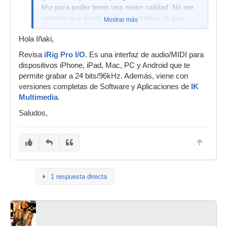
khz para poder tener una mejor calidad. No me
interesa que tenga muchas entradas ya que
Mostrar más
dudo que grabe más de un instrumento a la vez.
Hola Iñaki,
Revisa
iRig Pro I/O
. Es una interfaz de audio/MIDI para
dispositivos iPhone, iPad, Mac, PC y Android que te
permite grabar a 24 bits/96kHz. Además, viene con
versiones completas de Software y Aplicaciones de
IK
Multimedia
.
Saludos,
1 respuesta directa