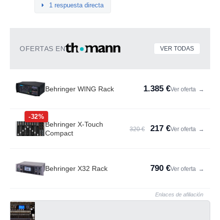
1 respuesta directa
OFERTAS EN
VER TODAS
1.385 €
Behringer WING Rack
Ver oferta
→
-32%
Behringer X-Touch
217 €
320 €
Ver oferta
→
Compact
790 €
Behringer X32 Rack
Ver oferta
→
Enlaces de afiliación