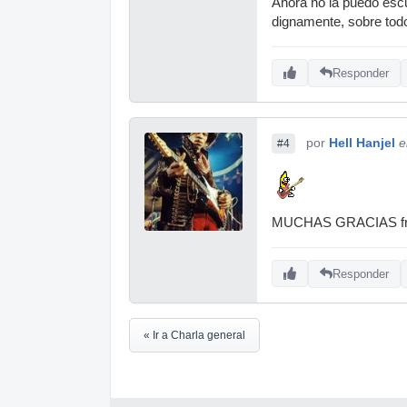
Ahora no la puedo escu
dignamente, sobre todo 
Responder
por
Hell Hanjel
e
#4
MUCHAS GRACIAS frien
Responder
« Ir a Charla general