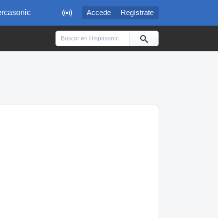

rcasonic
Accede
Regístrate