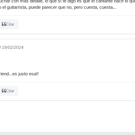
char con más detalle, lo que sí te digo es que el cantante hace lo q
el guitarrista, puede parecer que no, pero cuesta, cuesta...
Citar
l 19/02/2024
d...es justo esa!!
Citar