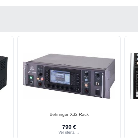
Behringer X32 Rack
790 €
Ver oferta
→