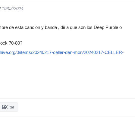
l 19/02/2024
re de esta cancion y banda , diria que son los Deep Purple o
rock 70-80?
rchive.org/0/items/20240217-celler-den-mon/20240217-CELLER-
Citar