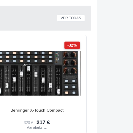
VER TODAS
-32%
Behringer X-Touch Compact
217 €
320 €
Ver oferta
→