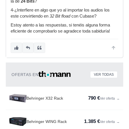
la de
24 Bits
?
4-¿Interfiere en algo que yo al importar los audios los
este convirtiendo en
32 Bit fload
con Cubase?
Estoy atento a las respuestas, si tenéis alguna forma
eficiente de comprobarlo se agradece toda sabiduría!
OFERTAS EN
VER TODAS
790 €
Behringer X32 Rack
Ver oferta
→
1.385 €
Behringer WING Rack
Ver oferta
→