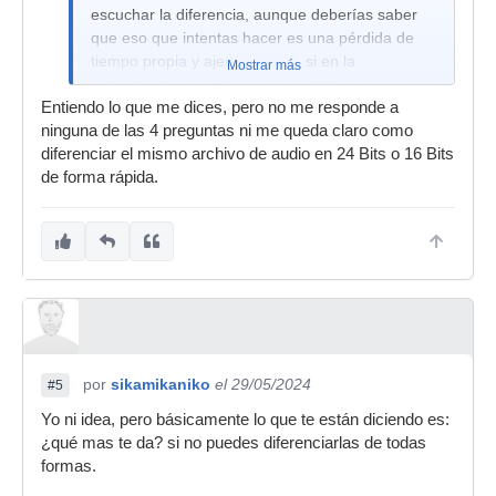
escuchar la diferencia, aunque deberías saber
que eso que intentas hacer es una pérdida de
tiempo propia y ajena, porque si en la
Mostrar más
exportación hay dither (y es lo normal) sólo vas a
Entiendo lo que me dices, pero no me responde a
escuchar ruido.
ninguna de las 4 preguntas ni me queda claro como
diferenciar el mismo archivo de audio en 24 Bits o 16 Bits
de forma rápida.
por
sikamikaniko
el 29/05/2024
#5
Yo ni idea, pero básicamente lo que te están diciendo es:
¿qué mas te da? si no puedes diferenciarlas de todas
formas.