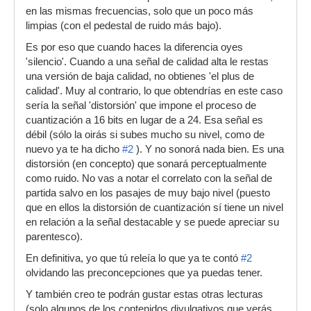
en las mismas frecuencias, solo que un poco más
limpias (con el pedestal de ruido más bajo).
Es por eso que cuando haces la diferencia oyes
'silencio'. Cuando a una señal de calidad alta le restas
una versión de baja calidad, no obtienes 'el plus de
calidad'. Muy al contrario, lo que obtendrías en este caso
sería la señal 'distorsión' que impone el proceso de
cuantización a 16 bits en lugar de a 24. Esa señal es
débil (sólo la oirás si subes mucho su nivel, como de
nuevo ya te ha dicho
#2
). Y no sonorá nada bien. Es una
distorsión (en concepto) que sonará perceptualmente
como ruido. No vas a notar el correlato con la señal de
partida salvo en los pasajes de muy bajo nivel (puesto
que en ellos la distorsión de cuantización sí tiene un nivel
en relación a la señal destacable y se puede apreciar su
parentesco).
En definitiva, yo que tú releía lo que ya te contó
#2
olvidando las preconcepciones que ya puedas tener.
Y también creo te podrán gustar estas otras lecturas
(solo algunos de los contenidos divulgativos que verás