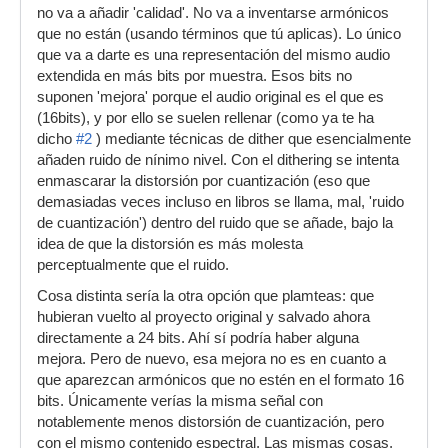
no va a añadir 'calidad'. No va a inventarse armónicos
que no están (usando términos que tú aplicas). Lo único
que va a darte es una representación del mismo audio
extendida en más bits por muestra. Esos bits no
suponen 'mejora' porque el audio original es el que es
(16bits), y por ello se suelen rellenar (como ya te ha
dicho
#2
) mediante técnicas de dither que esencialmente
añaden ruido de nínimo nivel. Con el dithering se intenta
enmascarar la distorsión por cuantización (eso que
demasiadas veces incluso en libros se llama, mal, 'ruido
de cuantización') dentro del ruido que se añade, bajo la
idea de que la distorsión es más molesta
perceptualmente que el ruido.
Cosa distinta sería la otra opción que plamteas: que
hubieran vuelto al proyecto original y salvado ahora
directamente a 24 bits. Ahí sí podría haber alguna
mejora. Pero de nuevo, esa mejora no es en cuanto a
que aparezcan armónicos que no estén en el formato 16
bits. Únicamente verías la misma señal con
notablemente menos distorsión de cuantización, pero
con el mismo contenido espectral. Las mismas cosas,