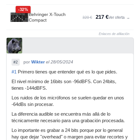
-32%
Behringer X-Touch
217 €
320 €
Ver oferta
→
Compact
Enlaces de afiliación
por
Wikter
el 28/05/2024
#2
#1
Primero tienes que entender qué es lo que pides.
El nivel mínimo de 16bits son -96dBFS. Con 24bits,
tienes -144dBFS.
Los ruidos de los micrófonos se suelen quedar en unos
-64dBs sin procesar.
La diferencia audible se encuentra más allá de lo
técnicamente necesario para una grabación procesada.
Lo importante es grabar a 24 bits porque por lo general
hay que dejar "overhead" o margen para evitar recortes y