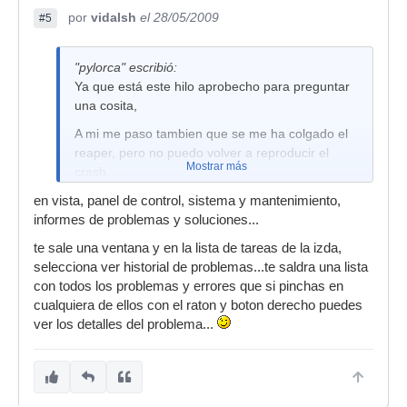
por
vidalsh
el 28/05/2009
#5
"pylorca" escribió:
Ya que está este hilo aprobecho para preguntar
una cosita,
A mi me paso tambien que se me ha colgado el
reaper, pero no puedo volver a reproducir el
Mostrar más
crash...
Cuando se cuelga una app en windows envia un
en vista, panel de control, sistema y mantenimiento,
alerta de error, que se enviaran los fallos donde
informes de problemas y soluciones...
valla uno a saber... yo vengo del mundo linux, y
te sale una ventana y en la lista de tareas de la izda,
la verdad recien me estoy acostumbrando a
selecciona ver historial de problemas...te saldra una lista
windows...
con todos los problemas y errores que si pinchas en
la pregunta:
¿Windows guarda un log del
cualquiera de ellos con el raton y boton derecho puedes
crash?
porque si es asi me gustaria para poder
ver los detalles del problema...
enviarselo a cockos y que revisen el fallo