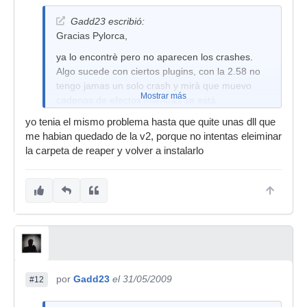
Gadd23 escribió:
Gracias Pylorca,
ya lo encontrè pero no aparecen los crashes.
Algo sucede con ciertos plugins, con la 2.58 no
tengo jamas un solo crash y mirà que muevo
Mostrar más
cadenas de efectos mientras se està
reproduciendo, le doy con todo y nada, pero la
yo tenia el mismo problema hasta que quite unas dll que
v3 està un poquito inestable con ciertos plugins,
me habian quedado de la v2, porque no intentas eleiminar
muchos usuarios estan reportando lo mismo.
la carpeta de reaper y volver a instalarlo
En breve lo solucionaràn..
Saludos
por
Gadd23
el 31/05/2009
#12