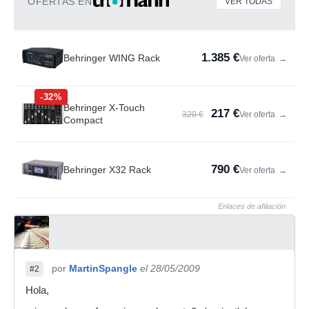
OFERTAS EN
VER TODAS
1.385 €
Behringer WING Rack
Ver oferta
→
-32%
Behringer X-Touch
217 €
320 €
Ver oferta
→
Compact
790 €
Behringer X32 Rack
Ver oferta
→
Enlaces de afiliación
por
MartinSpangle
el 28/05/2009
#2
Hola,