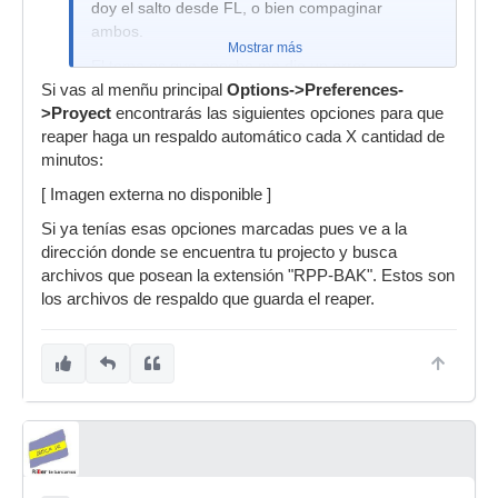
doy el salto desde FL, o bien compaginar
ambos.
Mostrar más
El tema es que anoche me dio un error
(haciendo un poco el animal y cargando efectos
Si vas al menñu principal
Options->Preferences-
a diestro y siniestro en un canal) y Reaper se
>Proyect
encontrarás las siguientes opciones para que
cerró sin guardar los cambios en el proyecto.
reaper haga un respaldo automático cada X cantidad de
minutos:
Intenté encontrar la manera de recuperar el
proyecto desde algún archivo temporal/copia de
[ Imagen externa no disponible ]
seguridad al igual que en FL, pero no di con ello,
Si ya tenías esas opciones marcadas pues ve a la
y no me quedó más que abrir de nuevo el
dirección donde se encuentra tu projecto y busca
proyecto, y claro los últimos cambios que realicé
archivos que posean la extensión "RPP-BAK". Estos son
antes del cuelgue no se encontraban allí.
los archivos de respaldo que guarda el reaper.
¿Hay alguna manera de recuperar esos últimos
cambios realizados y no guardados en caso de
fallo en el programa?
Saludos.