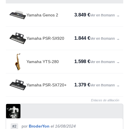
3.849 €
Yamaha Genos 2
Ver en thomann
→
1.844 €
Yamaha PSR-SX920
Ver en thomann
→
1.598 €
Yamaha YTS-280
Ver en thomann
→
1.379 €
Yamaha PSR-SX720+
Ver en thomann
→
Enlaces de afiliación
por
BroderYon
el 16/08/2024
#2