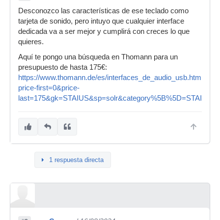
Desconozco las características de ese teclado como
tarjeta de sonido, pero intuyo que cualquier interface
dedicada va a ser mejor y cumplirá con creces lo que
quieres.
Aquí te pongo una búsqueda en Thomann para un
presupuesto de hasta 175€:
https://www.thomann.de/es/interfaces_de_audio_usb.html?
price-first=0&price-
last=175&gk=STAIUS&sp=solr&category%5B%5D=STAIUS&cme
1 respuesta directa