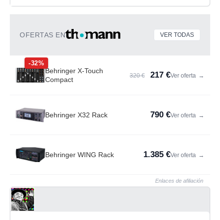
OFERTAS EN
VER TODAS
-32%
Behringer X-Touch
217 €
320 €
Ver oferta
→
Compact
790 €
Behringer X32 Rack
Ver oferta
→
1.385 €
Behringer WING Rack
Ver oferta
→
Enlaces de afiliación