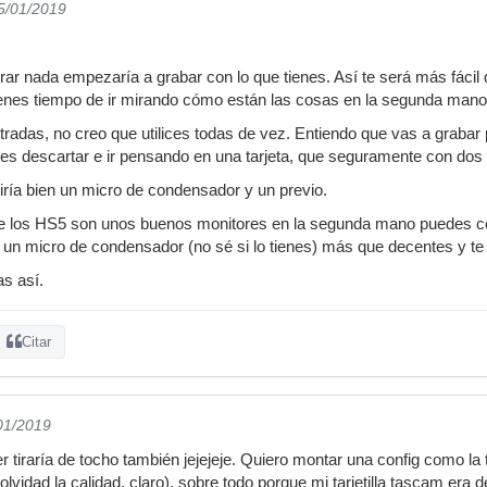
05/01/2019
rar nada empezaría a grabar con lo que tienes. Así te será más fácil
tienes tiempo de ir mirando cómo están las cosas en la segunda mano
radas, no creo que utilices todas de vez. Entiendo que vas a grabar p
es descartar e ir pensando en una tarjeta, que seguramente con dos
 iría bien un micro de condensador y un previo.
e los HS5 son unos buenos monitores en la segunda mano puedes cons
 y un micro de condensador (no sé si lo tienes) más que decentes y t
s así.
Citar
/01/2019
 tiraría de tocho también jejejeje. Quiero montar una config como l
n olvidad la calidad, claro), sobre todo porque mi tarjetilla tascam er