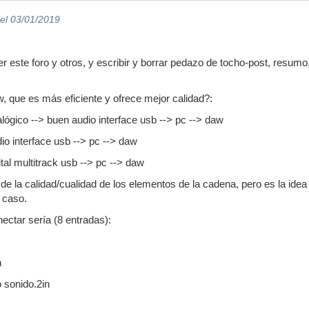
el 03/01/2019
er este foro y otros, y escribir y borrar pedazo de tocho-post, resu
, que es más eficiente y ofrece mejor calidad?:
alógico --> buen audio interface usb --> pc --> daw
io interface usb --> pc --> daw
ital multitrack usb --> pc --> daw
 la calidad/cualidad de los elementos de la cadena, pero es la ide
l caso.
ectar sería (8 entradas):
n
 sonido.2in