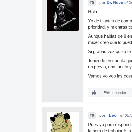
por
Dr. Neve
el 
#5
Hola.
Yo de ti antes de comp
prioridad, y mientras 
Aunque hablas de 8 ent
mixer creo que lo pued
Si grabas voz quizá te
Teniendo en cuenta qu
un previo, una tarjeta
Vamos yo veo las cosa
Responder
por
_Leo_
el 05
#6
Pues yo para responder
la hora de trabajar (si