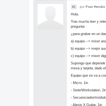
por
Fran Herráiz
#1
Hola.
Tras mucho leer y rele
pregunta:
¿para grabar en un daw
a) equipo --> mixer an
b) equipo --> mejor aud
c) equipo --> mixer dig
Supongo que depende de
mesa y tarjeta, dado e
Equipo que se va a con
- Micro. 1in
- Sinte/Workstation. 2i
- Secuenciador/módulo
- Alesis X Guitar. 1in