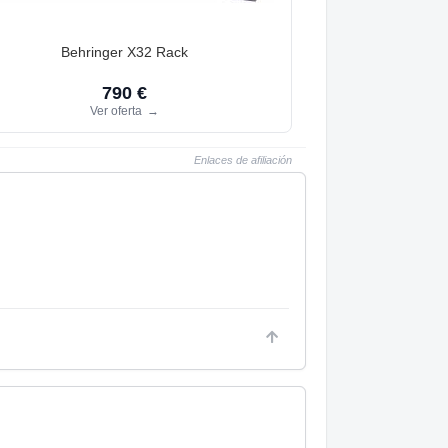
Behringer X32 Rack
790 €
Ver oferta
→
Enlaces de afiliación