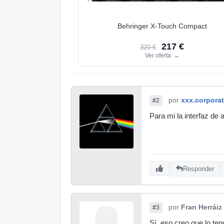
Behringer X-Touch Compact
217 €
320 €
Ver oferta
→
por
xxx.corpora
#2
Para mi la interfaz de 
Responder
por
Fran Herráiz
#3
Sí, eso creo que lo ten