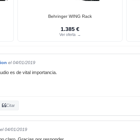
Behringer WING Rack
1.385 €
Ver oferta
→
tion
el 04/01/2019
audio es de vital importancia.
Citar
el 04/01/2019
go claro. Gracias por responder.