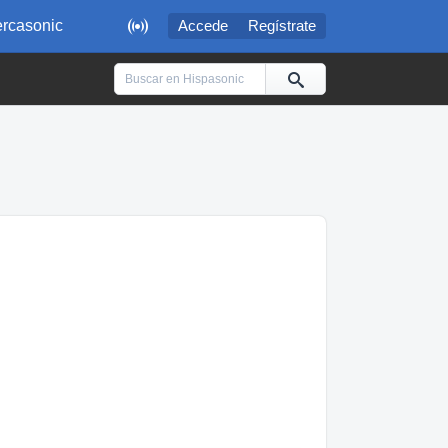

rcasonic
Accede
Regístrate