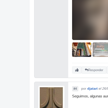
Responder
por
djatari
el 26
#4
Seguimos, algunas aun