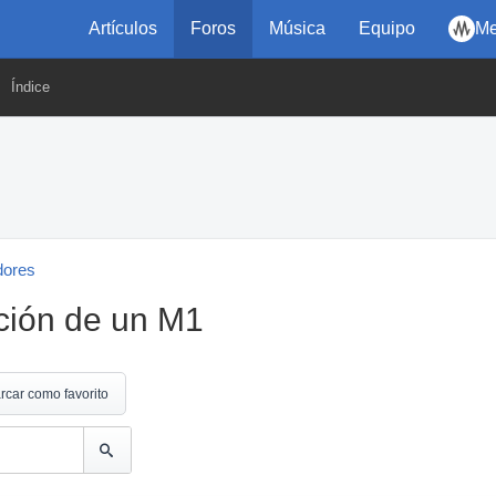
Artículos
Foros
Música
Equipo
Me
Índice
dores
ción de un M1
rcar como favorito