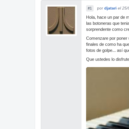
por
djatari
el 25
#1
Hola, hace un par de m
las botoneras que tenia
sorprendente como cre
Comenzare por poner un
finales de como ha que
fotos de golpe... así q
Que ustedes lo disfrut