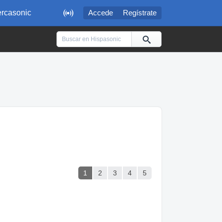

rcasonic
Accede
Regístrate
1
2
3
4
5