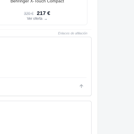
Behringer X-Touch Compact
217 €
320 €
Ver oferta
→
Enlaces de afiliación