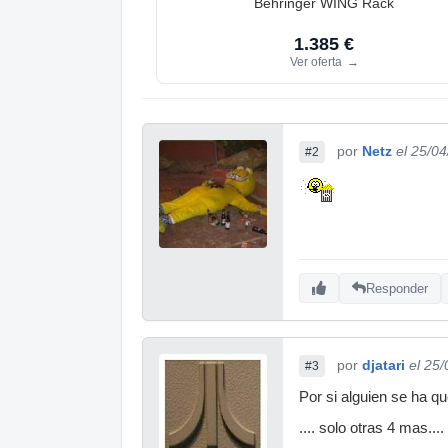
Behringer WING Rack
1.385 €
Ver oferta
→
por
Netz
el 25/0
#2
Responder
por
djatari
el 25
#3
Por si alguien se ha q
.... solo otras 4 mas....