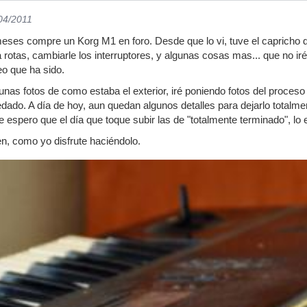
/04/2011
eses compre un Korg M1 en foro. Desde que lo vi, tuve el capricho d
 rotas, cambiarle los interruptores, y algunas cosas mas... que no ir
o que ha sido.
as fotos de como estaba el exterior, iré poniendo fotos del proces
dado. A día de hoy, aun quedan algunos detalles para dejarlo totalme
ue espero que el día que toque subir las de "totalmente terminado", lo e
en, como yo disfrute haciéndolo.