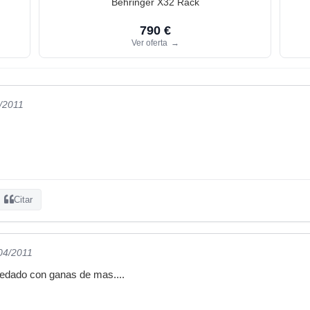
Behringer X32 Rack
790 €
Ver oferta
→
4/2011
Citar
/04/2011
uedado con ganas de mas....