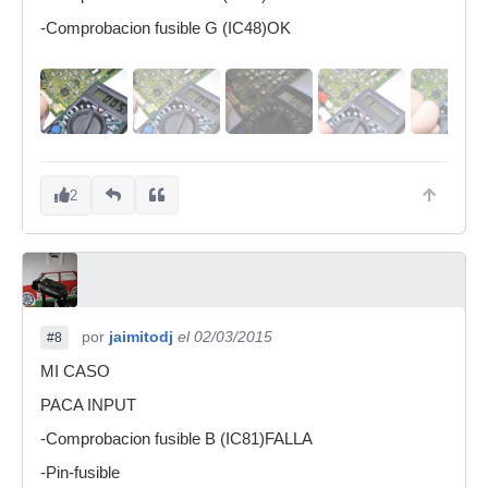
-Comprobacion fusible G (IC48)OK
2
por
jaimitodj
el 02/03/2015
#8
MI CASO
PACA INPUT
-Comprobacion fusible B (IC81)FALLA
-Pin-fusible