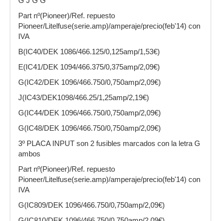
G J G G
Part nº(Pioneer)/Ref. repuesto
Pioneer/Litelfuse(serie.amp)/amperaje/precio(feb'14) con
IVA
B(IC40/DEK 1086/466.125/0,125amp/1,53€)
E(IC41/DEK 1094/466.375/0,375amp/2,09€)
G(IC42/DEK 1096/466.750/0,750amp/2,09€)
J(IC43/DEK1098/466.25/1,25amp/2,19€)
G(IC44/DEK 1096/466.750/0,750amp/2,09€)
G(IC48/DEK 1096/466.750/0,750amp/2,09€)
3º PLACA INPUT son 2 fusibles marcados con la letra G
ambos
Part nº(Pioneer)/Ref. repuesto
Pioneer/Litelfuse(serie.amp)/amperaje/precio(feb'14) con
IVA
G(IC809/DEK 1096/466.750/0,750amp/2,09€)
G(IC810/DEK 1096/466.750/0,750amp/2,09€)