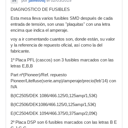
por
jaimitodj
el 02/03/2015
#4
DIAGNOSTICO DE FUSIBLES
Esta mesa lleva varios fusibles SMD después de cada
entrada de tensión, son unas "plaquitas" con una letra
encima que indica el amperaje.
voy a ir comentando cuantos son, donde están, su valor
y la referencia de repuesto oficial, así como la del
fabricante.
1º Placa PFL (cascos) son 3 fusibles marcados con las
letras E,B,B
Part nº(Pioneer)/Ref. repuesto
Pioneer/Litelfuse(serie.amp)/amperaje/precio(feb'14) con
IVA
B(IC2505/DEK 1086/466.125/0,125amp/1,53€)
B(IC2506/DEK1086/466.125/0,125amp/1,53€)
E(IC2504/DEK 1094/466.375/0,375amp/2,09€)
2º Placa DSP son 6 fusibles marcados con las letras B E