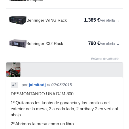
1.385 €
Behringer WING Rack
Ver oferta
→
790 €
Behringer X32 Rack
Ver oferta
→
Enlaces de afiliación
por
jaimitodj
el 02/03/2015
#2
DESMONTANDO UNA DJM 800
1º Quitamos los knobs de ganancia y los tornillos del
exterior de la mesa, 3 a cada lado, 2 arriba y 2 en vertical
abajo.
2º Abrimos la mesa como un libro.