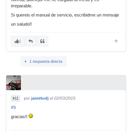
irreparable.
Si quereis el manual de servicio, escribidme un mensaje
un saludo!!
1
1 respuesta directa
por
jaimitodj
el 02/03/2015
#11
#9
gracias!!