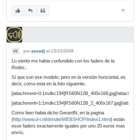
por
azcadj
el 23/10/2009
#5
Lo siento me habia confundido con los faders de la
Rodec.
Sí que son ese modelo, pero en la versión horizontal, es
decir, como esta en la foto siguiente.
[attachment=0:1mdkc194]RS60N12B_400x168.jpg[/attachmen
[attachment=1:1mdkc194]RS60N12B_2_400x167.jpg[/attachm
Como bien habia dicho GerardN, en la pagina
(
http://www.d-r.nl/dnrsite/WEBSHOP/index1.html
) están
esos faders exactamente iguales por uno 20 euros mas
envío.