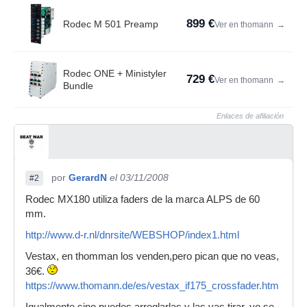
899 €
Rodec M 501 Preamp
Ver en thomann
→
Rodec ONE + Ministyler
729 €
Ver en thomann
→
Bundle
Enlaces de afiliación
por
GerardN
el 03/11/2008
#2
Rodec MX180 utiliza faders de la marca ALPS de 60
mm.
http://www.d-r.nl/dnrsite/WEBSHOP/index1.html
Vestax, en thomman los venden,pero pican que no veas,
36€.
https://www.thomann.de/es/vestax_if175_crossfader.htm