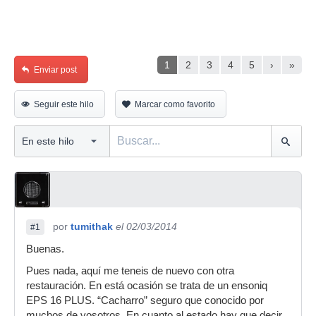
1
2
3
4
5
›
»
Enviar post
Seguir este hilo
Marcar como favorito
por
tumithak
el 02/03/2014
#1
Buenas.
Pues nada, aquí me teneis de nuevo con otra
restauración. En está ocasión se trata de un ensoniq
EPS 16 PLUS. “Cacharro” seguro que conocido por
muchos de vosotros. En cuanto al estado hay que decir