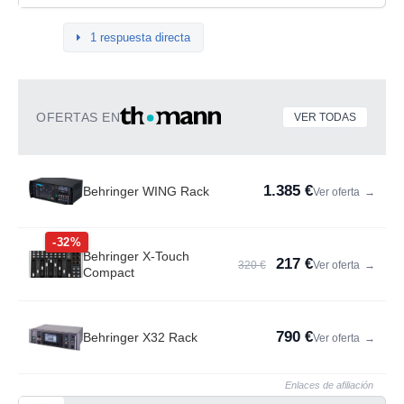
1 respuesta directa
OFERTAS EN
VER TODAS
1.385 €
Behringer WING Rack
Ver oferta
→
-32%
Behringer X-Touch
217 €
320 €
Ver oferta
→
Compact
790 €
Behringer X32 Rack
Ver oferta
→
Enlaces de afiliación