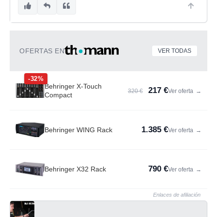
OFERTAS EN
VER TODAS
-32%
Behringer X-Touch
217 €
320 €
Ver oferta
→
Compact
1.385 €
Behringer WING Rack
Ver oferta
→
790 €
Behringer X32 Rack
Ver oferta
→
Enlaces de afiliación