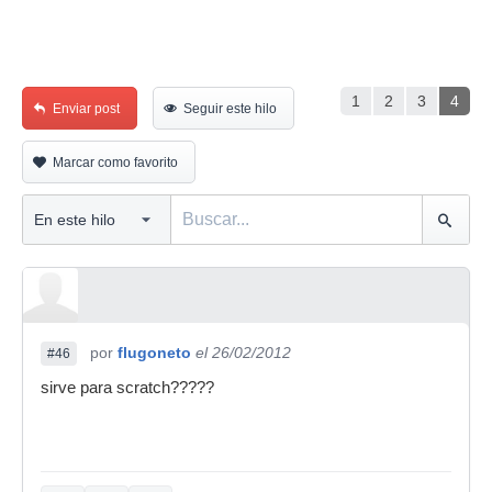
1
2
3
4
Enviar post
Seguir este hilo
Marcar como favorito
por
flugoneto
el 26/02/2012
#46
sirve para scratch?????