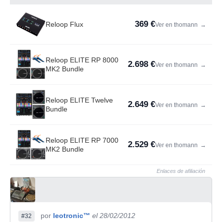
369 €
Reloop Flux
Ver en thomann
→
Reloop ELITE RP 8000
2.698 €
Ver en thomann
→
MK2 Bundle
Reloop ELITE Twelve
2.649 €
Ver en thomann
→
Bundle
Reloop ELITE RP 7000
2.529 €
Ver en thomann
→
MK2 Bundle
Enlaces de afiliación
por
leotronic™
el 28/02/2012
#32