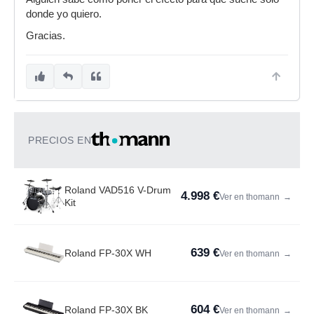
donde yo quiero.
Gracias.
PRECIOS EN
Roland VAD516 V-Drum
4.998 €
Ver en thomann
→
Kit
639 €
Roland FP-30X WH
Ver en thomann
→
604 €
Roland FP-30X BK
Ver en thomann
→