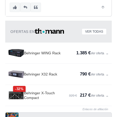
OFERTAS EN
VER TODAS
1.385 €
Behringer WING Rack
Ver oferta
→
790 €
Behringer X32 Rack
Ver oferta
→
-32%
Behringer X-Touch
217 €
320 €
Ver oferta
→
Compact
Enlaces de afiliación