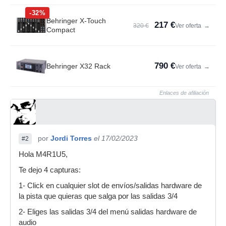
-32%
Behringer X-Touch
217 €
320 €
Ver oferta
→
Compact
790 €
Behringer X32 Rack
Ver oferta
→
Enlaces de afiliación
por
Jordi Torres
el 17/02/2023
#2
Hola M4R1U5,
Te dejo 4 capturas:
1- Click en cualquier slot de envíos/salidas hardware de
la pista que quieras que salga por las salidas 3/4
2- Eliges las salidas 3/4 del menú salidas hardware de
audio