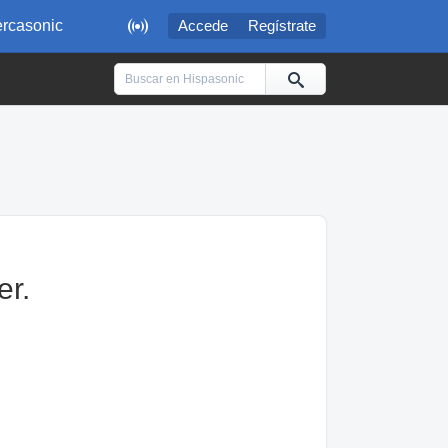

rcasonic
Accede
Regístrate
er.