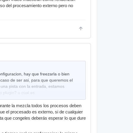
ceso del procesamiento externo pero no
nfiguracion, hay que freezarla o bien
n caso de ser asi, para que queremos el
 una pista con la entrada, estamos
o plugin? o cual es.
urante la mezcla todos los procesos deben
que el procesado es externo, si de cualquier
ta que congeles deberás esperar lo que dure