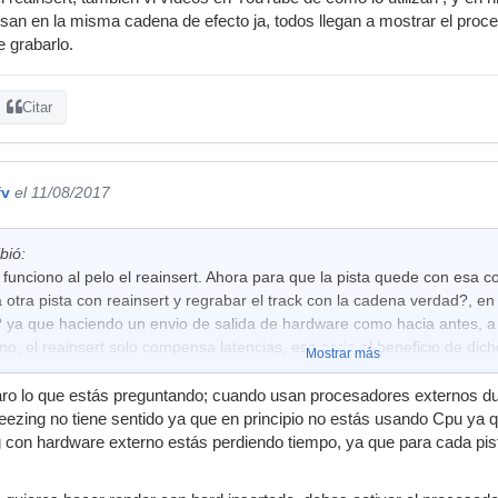
usan en la misma cadena de efecto ja, todos llegan a mostrar el pro
e grabarlo.
Citar
fv
el 11/08/2017
bió:
funciono al pelo el reainsert. Ahora para que la pista quede con esa co
 otra pista con reainsert y regrabar el track con la cadena verdad?, e
t? ya que haciendo un envio de salida de hardware como hacia antes, a
o, el reainsert solo compensa latencias, ese seria el beneficio de dich
Mostrar más
laro lo que estás preguntando; cuando usan procesadores externos d
freezing no tiene sentido ya que en principio no estás usando Cpu ya 
 con hardware externo estás perdiendo tiempo, ya que para cada pis