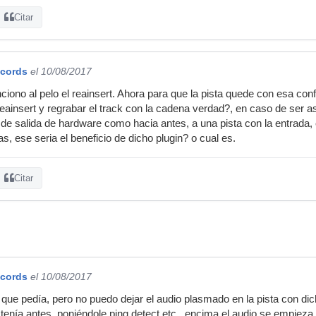
Citar
ecords
el 10/08/2017
iono al pelo el reainsert. Ahora para que la pista quede con esa conf
reainsert y regrabar el track con la cadena verdad?, en caso de ser a
de salida de hardware como hacia antes, a una pista con la entrada,
, ese seria el beneficio de dicho plugin? o cual es.
Citar
ecords
el 10/08/2017
 que pedía, pero no puedo dejar el audio plasmado en la pista con d
 tenía antes, poniéndole ping detect etc , encima el audio se empieza