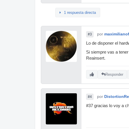
1 respuesta directa
por
maximiliano
#3
Lo de disponer el hardw
Si siempre vas a tener
Reainsert.
Responder
por
DistortionR
#4
#37 gracias lo voy a ch