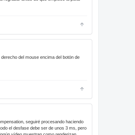
tón derecho del mouse encima del botón de
 compensation, seguiré procesando haciendo
 todo el desfase debe ser de unos 3 ms, pero
n ningún vídeo muestran como renderizan