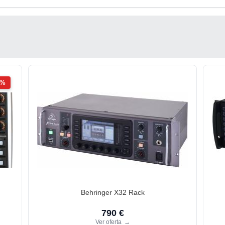
2%
Behringer X32 Rack
790 €
Ver oferta
→