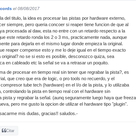
ecords
el 08/08/2017
la del titulo, la idea es procesar las pistas por hardware externo,
cer siempre, pero queria concoer si reaper tiene funcion de que al
a ya procesada al daw, esta no entre con un retardo respecto a la
o que este retardo ronda los 2 o 3 ms, practicamente nada, aunque
ente para dejarla en el mismo lugar donde empieza la original.
ue reaper compense esto y me lo deje igual en el tiempo exacto
original? no se si esto es posible, desconozco quiza, sea
ca en cableado etc la señal se va a retrasar un poquito.
ma de procesar en tiempo real sin tener que regrabar la pista?, es
ial, que creo que era de logic, o pro tools no recuerdo, y el
 compresor tube tech (hardware) en el I/o de la pista, y lo utilizaba
, controlando la pista en tiempo real con el hardware sin
a pista y regrabar la señal. (aunq seguramente luego haya que freezar
va, pero me gusto la opcion de utilizar el hardware tipo "plugin".
 sacarme mis dudas, gracias!! saludos.-
Citar