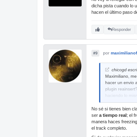
dicha pista cuando lo 
hacen el último paso d
Responder
por
maximiliano
#9
chicogd escri
Maximiliano, me 
hacer un envio a
plugin reainser
haciendo lo mism
No sé si tienes bien c
ser
a tiempo real
; el 
manera haces freezing
el track completo.