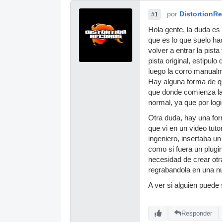
por
DistortionR
#1
Hola gente, la duda es 
que es lo que suelo ha
volver a entrar la pist
pista original, estipul
luego la corro manualm
Hay alguna forma de q
que donde comienza la 
normal, ya que por logi
Otra duda, hay una for
que vi en un video tutor
ingeniero, insertaba un
como si fuera un plugin
necesidad de crear otr
regrabandola en una nue
A ver si alguien puede
Responder