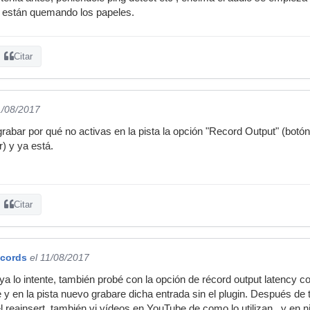
e están quemando los papeles.
Citar
1/08/2017
 grabar por qué no activas en la pista la opción "Record Output" (bo
) y ya está.
Citar
ecords
el 11/08/2017
ya lo intente, también probé con la opción de récord output latency
 y en la pista nuevo grabare dicha entrada sin el plugin. Después de
l reainsert, también vi vídeos en YouTube de como lo utilizan , y e