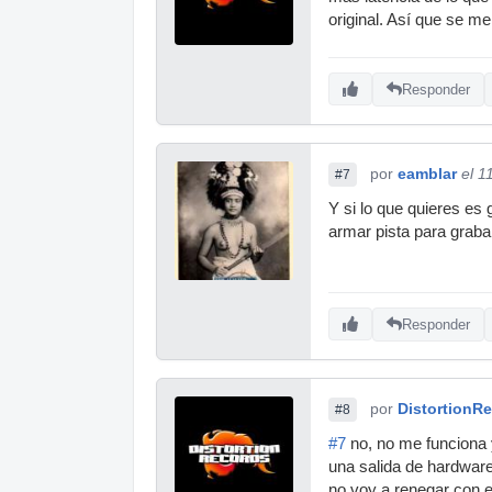
original. Así que se m
Responder
por
eamblar
el 1
#7
Y si lo que quieres es
armar pista para grabar
Responder
por
DistortionR
#8
#7
no, no me funciona 
una salida de hardware
no voy a renegar con e