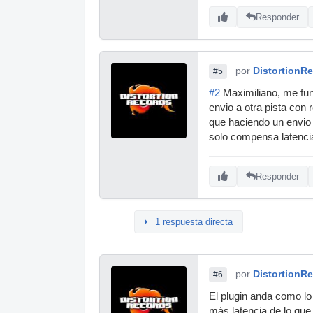
Responder
por
DistortionR
#5
#2
Maximiliano, me func
envio a otra pista con 
que haciendo un envio 
solo compensa latencias
Responder
1 respuesta directa
por
DistortionR
#6
El plugin anda como lo
más latencia de lo que