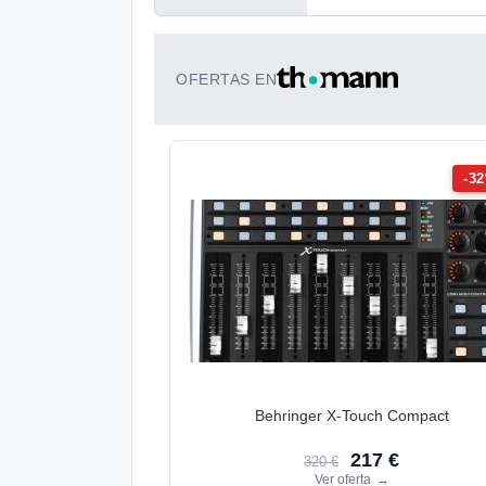
OFERTAS EN
-3
Behringer X-Touch Compact
217 €
320 €
Ver oferta
→