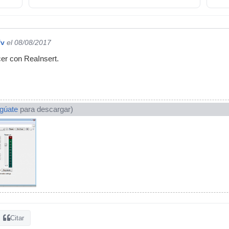
fv
el 08/08/2017
er con ReaInsert.
ogúate
para descargar)
Citar